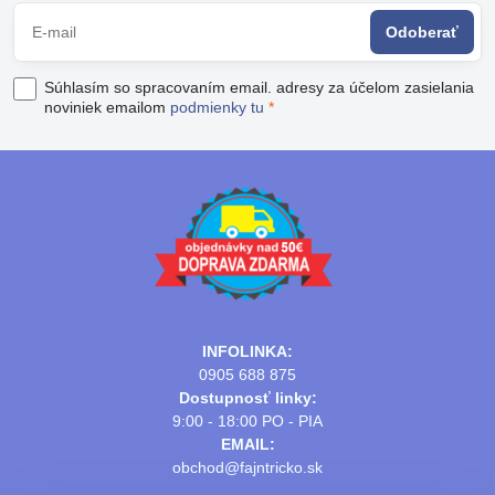
Odoberať
Súhlasím so spracovaním email. adresy za účelom zasielania
noviniek emailom
podmienky tu
*
INFOLINKA:
0905 688 875
Dostupnosť linky:
9:00 - 18:00 PO - PIA
EMAIL:
obchod@fajntricko.sk