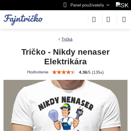
Panel používateľa
Tričká
Tričko - Nikdy nenaser
Elektrikára
Hodnotenie
4.36
/
5
(
135
x)