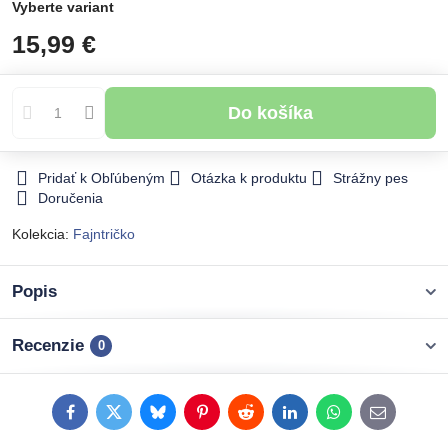
Vyberte variant
15,99 €
Do košíka
Pridať k Obľúbeným
Otázka k produktu
Strážny pes
Doručenia
Kolekcia:
Fajntričko
Popis
Recenzie
0
Facebook
Twitter
Bluesky
Pinterest
Reddit
LinkedIn
WhatsApp
E-
mail