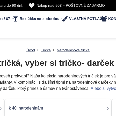
aru do 90 dní.
Nákup nad 50€ = POŠTOVNÉ ZADARMO
ot / 67
Rozlúčka so slobodou
VLASTNÁ POTLAČ
KON
Úvod
Tričká
Narodeninové tričká
ričká, vyber si tričko- darče
ároveň prekvapí? Naša kolekcia narodeninových tričiek je pre v
arianty. V kombinácii s ďalšími tipmi na narodeninové darčeky
y darček, ktorý prinesie úsmev na tvár oslávenca!
Alebo si vytvo
k 40. narodeninám