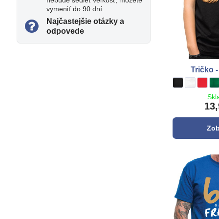
nebude sedieť veľkosť, môžete
vymeniť do 90 dní.
Najčastejšie otázky a
odpovede
Tričko 
Tričko - Retro 6
čierna
Tričko - Re
biela
Tričko
**čer
T
z
Skl
13,
Zob