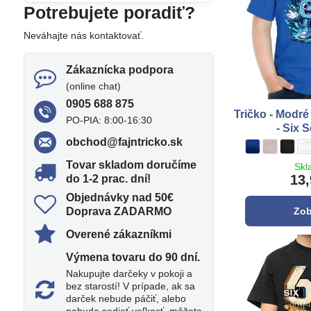
Potrebujete poradiť?
Neváhajte nás kontaktovať.
Zákaznícka podpora
(online chat)
0905 688 875
Tričko - Modré
PO-PIA: 8:00-16:30
- Six 
obchod​@fajntricko​.sk
Tričko - Modré 
kráľovská mod
Tričko - Mo
šedá
Tričko
čierna
T
b
Tovar skladom doručíme
Skl
13,
do 1-2 prac​. dní!
Objednávky nad 50€
Zob
Doprava ZADARMO
Overené zákazníkmi
Výmena tovaru do 90 dní​.
Nakupujte darčeky v pokoji a
bez starostí! V prípade, ak sa
darček nebude páčiť, alebo