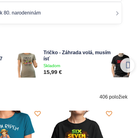
k 80. narodeninám
Tričko - Záhrada volá, musím
67
ísť
Skladom
15,99 €
406
položiek