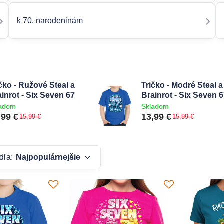
k 70. narodeninám
čko - Ružové Steal a
Tričko - Modré Steal a
inrot - Six Seven 67
Brainrot - Six Seven 
ladom
Skladom
,99 €
13,99 €
15,99 €
15,99 €
dľa:
Najpopulárnejšie