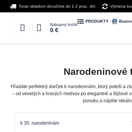
Tovar skladom doručíme do 1-2 prac. dní
Výmena tov
PRODUKTY
Brainr
Nákupný košík
0 €
Narodeninové t
Hľadáte perfektný darček k narodeninám, ktorý poteší a z
– od veselých a hravých motívov po elegantné a štýlové v
ponuku a nájdite ideáln
k 30. narodeninám