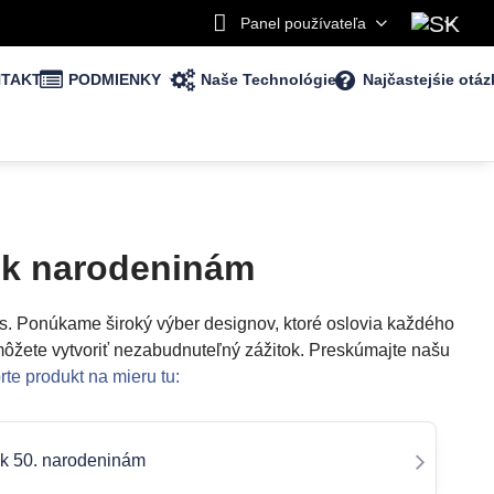
Panel používateľa
TAKT
PODMIENKY
Naše Technológie
Najčastejśie otáz
k k narodeninám
ás. Ponúkame široký výber designov, ktoré oslovia každého
 môžete vytvoriť nezabudnuteľný zážitok. Preskúmajte našu
rte produkt na mieru tu:
k 50. narodeninám