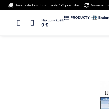
Tovar skladom doručíme do 1-2 prac. dní
Výmena tov
PRODUKTY
Brainr
Nákupný košík
0 €