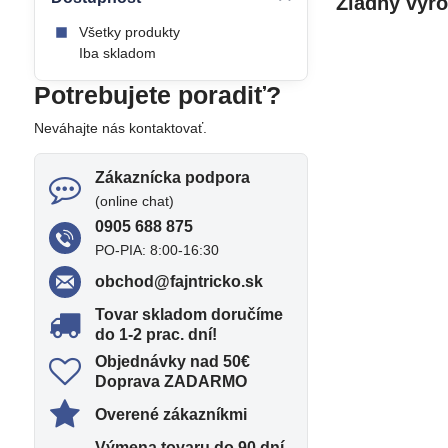
Všetky produkty
Iba skladom
Potrebujete poradiť?
Neváhajte nás kontaktovať.
Zákaznícka podpora
(online chat)
0905 688 875
PO-PIA: 8:00-16:30
obchod​@fajntricko​.sk
Tovar skladom doručíme
do 1-2 prac​. dní!
Objednávky nad 50€
Doprava ZADARMO
Overené zákazníkmi
Výmena tovaru do 90 dní​.