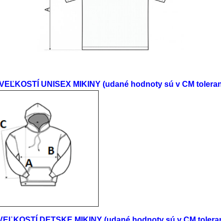
EĽKOSTÍ UNISEX MIKINY (udané hodnoty sú v CM toleranci
ĽKOSTÍ DETSKE MIKINY (udané hodnoty sú v CM toleranc