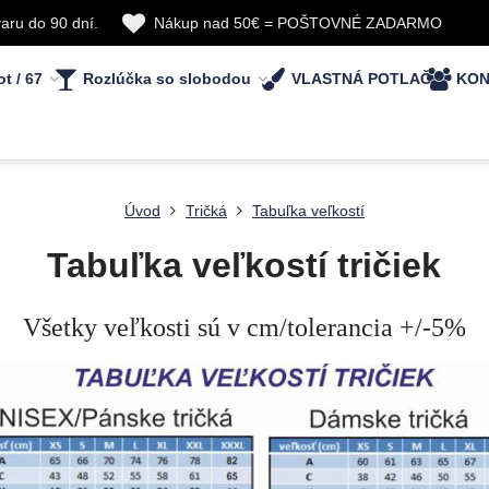
aru do 90 dní.
Nákup nad 50€ = POŠTOVNÉ ZADARMO
ot / 67
Rozlúčka so slobodou
VLASTNÁ POTLAČ
KON
Úvod
Tričká
Tabuľka veľkostí
Tabuľka veľkostí tričiek
Všetky veľkosti sú v cm/tolerancia +/-5%