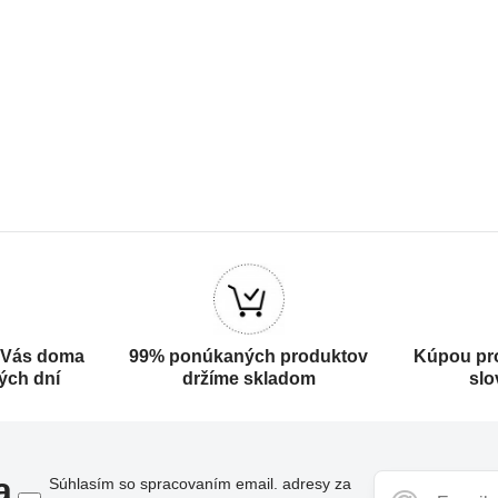
 Vás doma
99% ponúkaných produktov
Kúpou pr
ých dní
držíme skladom
slo
a
Súhlasím so spracovaním email. adresy za