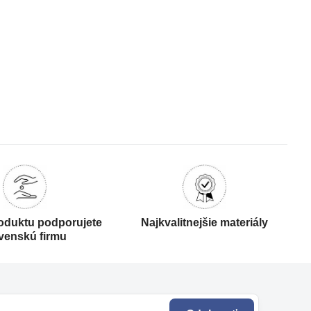
oduktu podporujete
Najkvalitnejšie materiály
venskú firmu