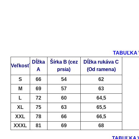
TABUĽKA V
Dĺžka
Šírka B
(cez
Dĺžka rukáva C
Veľkosť
A
prsia)
(Od ramena)
S
66
54
62
M
69
57
63
L
72
60
64,5
XL
75
63
65,5
XXL
78
66
66,5
XXXL
81
69
68
TABUĽKA VE