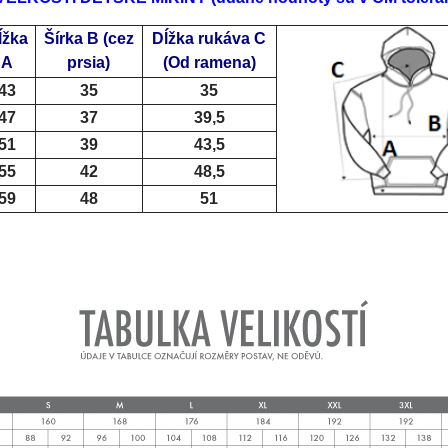
ĺžka
Šírka B
(cez
Dĺžka rukáva C
A
prsia)
(Od ramena)
43
35
35
47
37
39,5
51
39
43,5
55
42
48,5
59
48
51