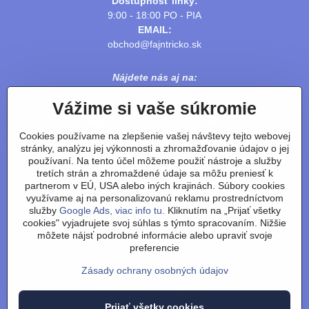
Dostupnosť linky:
9:00 - 18:00 PO - PIA
EMAIL:
obchod@fajntricko.sk
Nájdete nás aj na:
Vážime si vaše súkromie
Cookies používame na zlepšenie vašej návštevy tejto webovej
stránky, analýzu jej výkonnosti a zhromažďovanie údajov o jej
používaní. Na tento účel môžeme použiť nástroje a služby
tretích strán a zhromaždené údaje sa môžu preniesť k
partnerom v EÚ, USA alebo iných krajinách. Súbory cookies
využívame aj na personalizovanú reklamu prostredníctvom
služby
Google Ads, viac info tu.
Kliknutím na „Prijať všetky
cookies" vyjadrujete svoj súhlas s týmto spracovaním. Nižšie
Obchodné podmienky
/
vrátenie tovaru
/
reklamácie
/
výmena
môžete nájsť podrobné informácie alebo upraviť svoje
tovaru-velkosti
/
články
/
technológie a výroba
/
o nás
/
preferencie
recenzie
/
kontakt
Zásady ochrany osobných údajov
©
2026
Copyright
Predvoľby súkromia
Zásady ochrany osobných údajov
Prijať všetky cookies