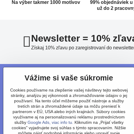
Na výber takmer 1000 motívov
99% objednáviek u
už do 2 pracovn
Newsletter = 10% zľav
Získaj 10% zľavu po zaregistrovaní do newslette
Vážime si vaše súkromie
Cookies používame na zlepšenie vašej návštevy tejto webovej
stránky, analýzu jej výkonnosti a zhromažďovanie údajov o jej
používaní. Na tento účel môžeme použiť nástroje a služby
tretích strán a zhromaždené údaje sa môžu preniesť k
partnerom v EÚ, USA alebo iných krajinách. Súbory cookies
využívame aj na personalizovanú reklamu prostredníctvom
služby
Google Ads, viac info tu.
Kliknutím na „Prijať všetky
cookies" vyjadrujete svoj súhlas s týmto spracovaním. Nižšie
môžete nájsť podrobné informácie alebo upraviť svoje