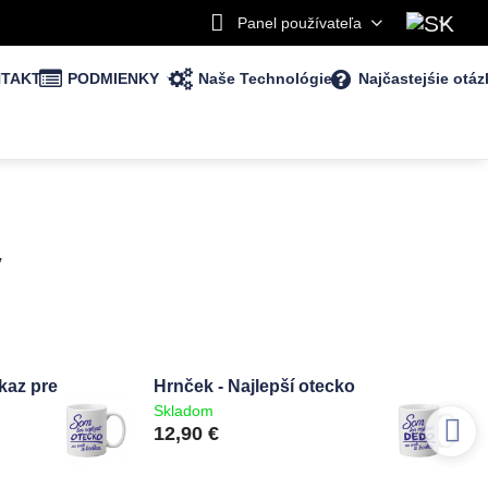
Panel používateľa
TAKT
PODMIENKY
Naše Technológie
Najčastejśie otáz
v
kaz pre
Hrnček - Najlepší otecko
Skladom
12,90 €