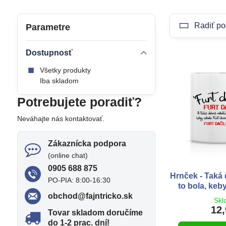
Radiť po
Parametre
Dostupnosť
Všetky produkty
Iba skladom
Potrebujete poradiť?
Neváhajte nás kontaktovať.
Zákaznícka podpora
(online chat)
0905 688 875
Hrnček - Taká
PO-PIA: 8:00-16:30
to bola, ke
obchod​@fajntricko​.sk
Skl
12,
Tovar skladom doručíme
do 1-2 prac​. dní!