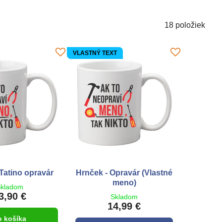
18
položiek
VLASTNÝ TEXT
Tatino opravár
Hrnček - Opravár (Vlastné
meno)
kladom
3,90 €
Skladom
14,99 €
o košíka