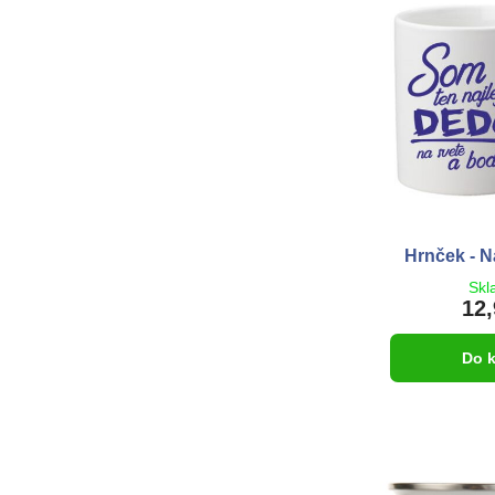
Hrnček - N
Skl
12,
Do 