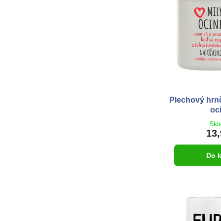
Plechový hrnč
oc
Skl
13,
Do 