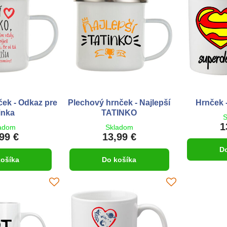
ek - Odkaz pre
Plechový hrnček - Najlepší
Hrnček 
inka
TATINKO
S
1
adom
Skladom
99 €
13,99 €
D
košíka
Do košíka