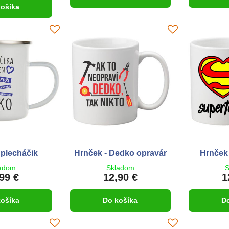
košíka
plecháčik
Hrnček - Dedko opravár
Hrnček 
adom
Skladom
S
99 €
12,90 €
1
košíka
Do košíka
D