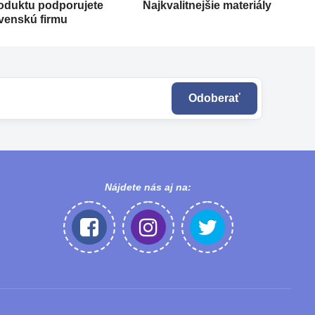
oduktu podporujete
Najkvalitnejšie materiály
venskú firmu
Odoberať
Nájdete nás aj na: