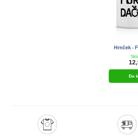
Hrnček - 
Skl
12,
Do 