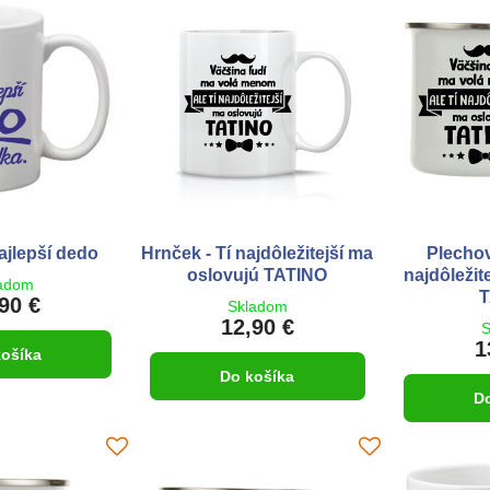
ajlepší dedo
Hrnček - Tí najdôležitejší ma
Plechov
oslovujú TATINO
najdôležit
adom
T
90 €
Skladom
12,90 €
S
1
košíka
Do košíka
D