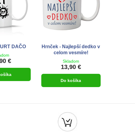
FURT DAČO
Hrnček - Najlepší dedko v
celom vesmíre!
adom
90 €
Skladom
13,90 €
košíka
Do košíka