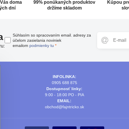
 Vás doma
99% ponúkaných produktov
Kúpou pr
ých dní
držíme skladom
slo
a
Súhlasím so spracovaním email. adresy za
účelom zasielania noviniek
emailom
podmienky tu
*
ru:
INFOLINKA:
0905 688 875
Dostupnosť linky:
9:00 - 18:00 PO - PIA
EMAIL:
obchod@fajntricko.sk