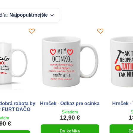
dľa:
Najpopulárnejšie
 dobrá robota by
Hrnček - Odkaz pre ocinka
Hrnček - 
by FURT DAČO
Skladom
S
12,90 €
1
adom
90 €
Do košíka
D