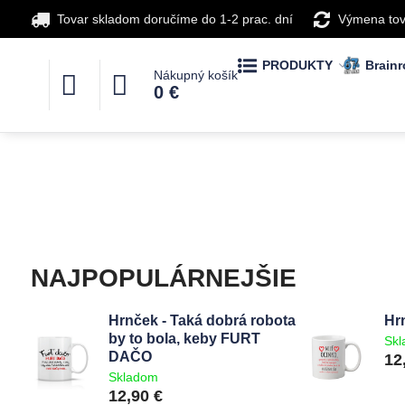
Tovar skladom doručíme do 1-2 prac. dní
Výmena tov
PRODUKTY
Brainr
Nákupný košík
0 €
NAJPOPULÁRNEJŠIE
Hrnček - Taká dobrá robota
Hr
by to bola, keby FURT
Sk
DAČO
12
Skladom
12,90 €