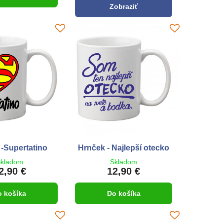
Zobraziť
-Supertatino
Hrnček - Najlepší otecko
kladom
Skladom
2,90 €
12,90 €
o košíka
Do košíka