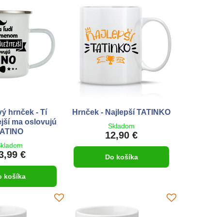
ý hrnček - Tí
Hrnček - Najlepší TATINKO
ejší ma oslovujú
Skladom
ATINO
12,90 €
kladom
3,99 €
Do košíka
o košíka