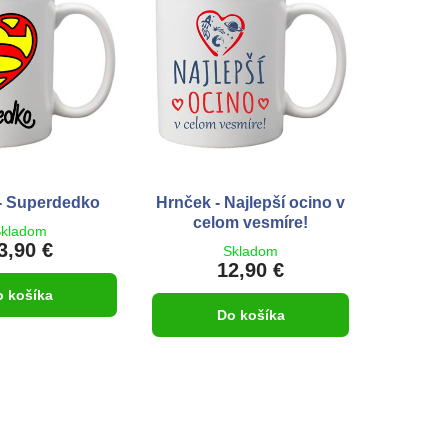
- Superdedko
Hrnček - Najlepší ocino v
celom vesmíre!
kladom
3,90 €
Skladom
12,90 €
o košíka
Do košíka