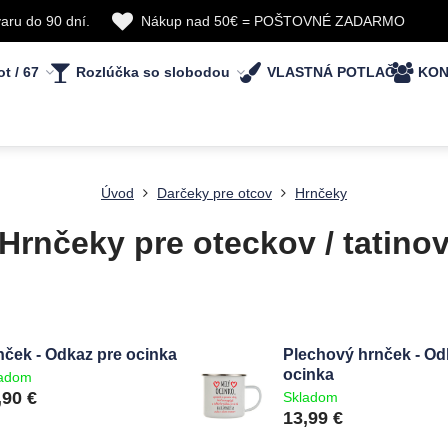
aru do 90 dní.
Nákup nad 50€ = POŠTOVNÉ ZADARMO
ot / 67
Rozlúčka so slobodou
VLASTNÁ POTLAČ
KON
Úvod
Darčeky pre otcov
Hrnčeky
Hrnčeky pre oteckov / tatino
nček - Odkaz pre ocinka
Plechový hrnček - Od
ocinka
ladom
,90 €
Skladom
13,99 €