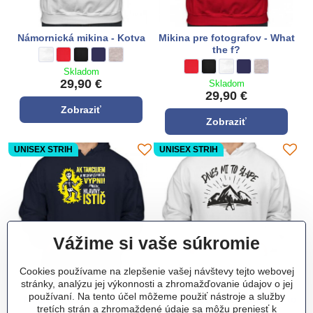
Námornická mikina - Kotva
Mikina pre fotografov - What
the f?
Námornická mikina - Kotva - Farba:
biela
Námornická mikina - Kotva - Farba:
**červená**
Námornická mikina - Kotva - Farba:
čierna
Námornická mikina - Kotva - Farba:
tmavo modrá
Námornická mikina - Kotva - Farba:
sivá
Mikina pre fotografov - What the 
**červená**
Mikina pre fotografov - What
čierna
Mikina pre fotografov -
biela
Mikina pre fotograf
tmavo modrá
Mikina pre fot
sivá
Skladom
29,90 €
Skladom
29,90 €
Zobraziť
Zobraziť
UNISEX STRIH
UNISEX STRIH
Vážime si vaše súkromie
Cookies používame na zlepšenie vašej návštevy tejto webovej
stránky, analýzu jej výkonnosti a zhromažďovanie údajov o jej
používaní. Na tento účel môžeme použiť nástroje a služby
Mikina pre elektrikárov -
Turistická mikina - Dnes mi to
tretích strán a zhromaždené údaje sa môžu preniesť k
Tanečník
šlape