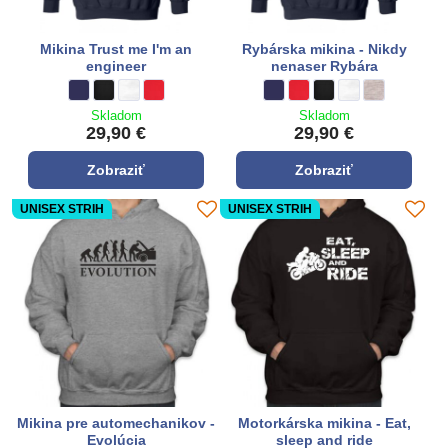
Mikina Trust me I'm an
Rybárska mikina - Nikdy
engineer
nenaser Rybára
Mikina Trust me I'm an engineer - Farba:
tmavo modrá
Mikina Trust me I'm an engineer - Farba:
čierna
Mikina Trust me I'm an engineer - Farba:
biela
Mikina Trust me I'm an engineer - Farba:
**červená**
Rybárska mikina - Nikdy nenase
tmavo modrá
Rybárska mikina - Nikdy ne
**červená**
Rybárska mikina - Nik
čierna
Rybárska mikina -
biela
Rybárska miki
sivá
Skladom
Skladom
29,90 €
29,90 €
Zobraziť
Zobraziť
UNISEX STRIH
UNISEX STRIH
Mikina pre automechanikov -
Motorkárska mikina - Eat,
Evolúcia
sleep and ride