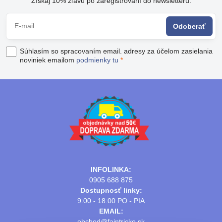
Získaj 10% zľavu po zaregistrovaní do newsletteru:
Odoberať
Súhlasím so spracovaním email. adresy za účelom zasielania
noviniek emailom
podmienky tu
*
INFOLINKA:
0905 688 875
Dostupnosť linky:
9:00 - 18:00 PO - PIA
EMAIL:
obchod@fajntricko.sk