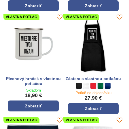
Zobraziť
Zobraziť
VLASTNÁ POTLAČ
VLASTNÁ POTLAČ
Plechový hrnček s vlastnou
Zástera s vlastnou potlačou
potlačou
Zástera s vlastnou potlačou - Fa
čierna
Zástera s vlastnou potlačou
biela
Zástera s vlastnou potl
**červená**
Zástera s vlastnou
zelená
Zástera s vla
kráľovská mo
Skladom
Potlač na objednávku
18,90 €
27,90 €
Zobraziť
Zobraziť
VLASTNÁ POTLAČ
VLASTNÁ POTLAČ