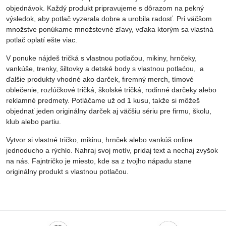
objednávok. Každý produkt pripravujeme s dôrazom na pekný
výsledok, aby potlač vyzerala dobre a urobila radosť. Pri väčšom
množstve ponúkame množstevné zľavy, vďaka ktorým sa vlastná
potlač oplatí ešte viac.
V ponuke nájdeš tričká s vlastnou potlačou, mikiny, hrnčeky,
vankúše, trenky, šiltovky a detské body s vlastnou potlaćou, a
ďalšie produkty vhodné ako darček, firemný merch, tímové
oblečenie, rozlúčkové tričká, školské tričká, rodinné darčeky alebo
reklamné predmety. Potláčame už od 1 kusu, takže si môžeš
objednať jeden originálny darček aj väčšiu sériu pre firmu, školu,
klub alebo partiu.
Vytvor si vlastné tričko, mikinu, hrnček alebo vankúš online
jednoducho a rýchlo. Nahraj svoj motív, pridaj text a nechaj zvyšok
na nás. Fajntričko je miesto, kde sa z tvojho nápadu stane
originálny produkt s vlastnou potlačou.