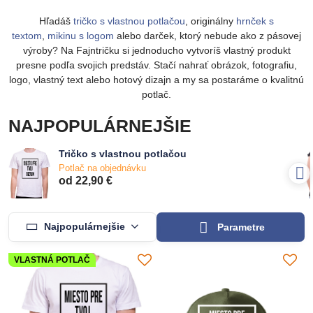
Hľadáš
tričko s vlastnou potlačou
, originálny
hrnček s
textom
,
mikinu s logom
alebo darček, ktorý nebude ako z pásovej
výroby? Na Fajntričku si jednoducho vytvoríš vlastný produkt
presne podľa svojich predstáv. Stačí nahrať obrázok, fotografiu,
logo, vlastný text alebo hotový dizajn a my sa postaráme o kvalitnú
potlač.
NAJPOPULÁRNEJŠIE
Tričko s vlastnou potlačou
Potlač na objednávku
od 22,90 €
Najpopulárnejšie
Parametre
VLASTNÁ POTLAČ