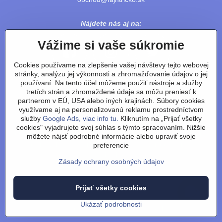
Nájdete nás aj na:
Vážime si vaše súkromie
Cookies používame na zlepšenie vašej návštevy tejto webovej
stránky, analýzu jej výkonnosti a zhromažďovanie údajov o jej
používaní. Na tento účel môžeme použiť nástroje a služby
tretích strán a zhromaždené údaje sa môžu preniesť k
partnerom v EÚ, USA alebo iných krajinách. Súbory cookies
využívame aj na personalizovanú reklamu prostredníctvom
služby
Google Ads, viac info tu.
Kliknutím na „Prijať všetky
cookies" vyjadrujete svoj súhlas s týmto spracovaním. Nižšie
Obchodné podmienky
/
vrátenie tovaru
/
reklamácie
/
výmena
môžete nájsť podrobné informácie alebo upraviť svoje
tovaru-velkosti
/
články
/
technológie a výroba
/
o nás
/
preferencie
recenzie
/
kontakt
Zásady ochrany osobných údajov
©
2026
Copyright
Prijať všetky cookies
Predvoľby súkromia
Zásady ochrany osobných údajov
Stav objednávky
Ukázať podrobnosti
Vytvorené pomocou:
BiznisWeb.sk