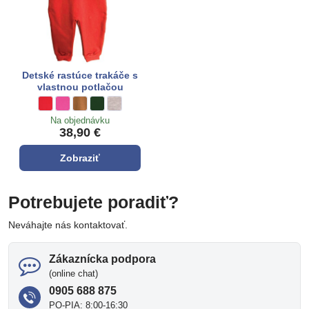
Detské rastúce trakáče s
vlastnou potlačou
Detské rastúce trakáče s vlastnou potlačou - Farba:
**červená**
Detské rastúce trakáče s vlastnou potlačou - Farba:
ružová
Detské rastúce trakáče s vlastnou potlačou - Farba:
hnedá
Detské rastúce trakáče s vlastnou potlačou - Farba:
tmavo zelená
Detské rastúce trakáče s vlastnou potlačou - Farba:
sivá
Na objednávku
38,90 €
Zobraziť
Potrebujete poradiť?
Neváhajte nás kontaktovať.
Zákaznícka podpora
(online chat)
0905 688 875
PO-PIA: 8:00-16:30