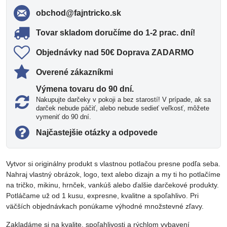
obchod​@fajntricko​.sk
Tovar skladom doručíme do 1-2 prac​. dní!
Objednávky nad 50€ Doprava ZADARMO
Overené zákazníkmi
Výmena tovaru do 90 dní​.
Nakupujte darčeky v pokoji a bez starostí! V prípade, ak sa
darček nebude páčiť, alebo nebude sedieť veľkosť, môžete
vymeniť do 90 dní.
Najčastejšie otázky a odpovede
Vytvor si originálny produkt s vlastnou potlačou presne podľa seba.
Nahraj vlastný obrázok, logo, text alebo dizajn a my ti ho potlačíme
na tričko, mikinu, hrnček, vankúš alebo ďalšie darčekové produkty.
Potláčame už od 1 kusu, expresne, kvalitne a spoľahlivo. Pri
väčších objednávkach ponúkame výhodné množstevné zľavy.
Zakladáme si na kvalite, spoľahlivosti a rýchlom vybavení