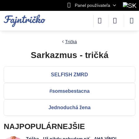
Panel používateľa
Tričká
Sarkazmus - tričká
SELFISH ZMRD
#somsebestacna
Jednoduchá žena
NAJPOPULÁRNEJŠIE
Tričko - Už nikdy nebudem piť - AHA VÍNO!