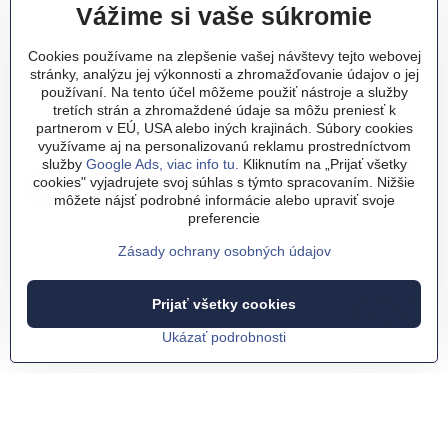
Vážime si vaše súkromie
Cookies používame na zlepšenie vašej návštevy tejto webovej
Vtipné tričko - POZOR,
Tričko - Robím si čo chcem...
stránky, analýzu jej výkonnosti a zhromažďovanie údajov o jej
hovorím čo si myslím!
používaní. Na tento účel môžeme použiť nástroje a služby
Tričko - Robím si čo chcem... - Farba:
čierna
Tričko - Robím si čo chcem... - F
biela
Tričko - Robím si čo chcem..
**červená**
Tričko - Robím si čo ch
zelená
Tričko - Robím si č
šedá
Tričko - Robím
kráľovská mo
Tričko - 
tyrkysov
tretích strán a zhromaždené údaje sa môžu preniesť k
Vtipné tričko - POZOR, hovorím čo si myslím! - Farba:
čierna
Vtipné tričko - POZOR, hovorím čo si myslím! - Farba:
biela
Vtipné tričko - POZOR, hovorím čo si myslím! - Farba:
**červená**
Vtipné tričko - POZOR, hovorím čo si myslím! - Farba:
šedá
Vtipné tričko - POZOR, hovorím čo si myslím! - Farba
sv. khaki
Skladom
partnerom v EÚ, USA alebo iných krajinách. Súbory cookies
15,99 €
Skladom
využívame aj na personalizovanú reklamu prostredníctvom
15,99 €
služby
Google Ads, viac info tu.
Kliknutím na „Prijať všetky
Zobraziť
cookies" vyjadrujete svoj súhlas s týmto spracovaním. Nižšie
Zobraziť
môžete nájsť podrobné informácie alebo upraviť svoje
preferencie
Zásady ochrany osobných údajov
Prijať všetky cookies
Ukázať podrobnosti
Tričko - Robím si čo chcem,
Tričko - Takto sa to nerobí do