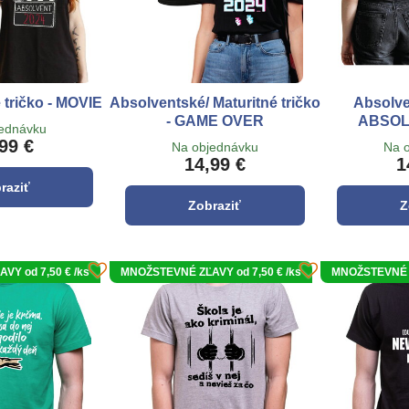
tričko - MOVIE
Absolventské/ Maturitné tričko
Absolven
- GAME OVER
ABSOLV
jednávku
99 €
Na objednávku
Na 
14,99 €
1
raziť
Zobraziť
Z
Y od 7,50 € /ks
MNOŽSTEVNÉ ZĽAVY od 7,50 € /ks
MNOŽSTEVNÉ Z