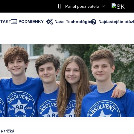
Panel používateľa
TAKT
PODMIENKY
Naše Technológie
Najčastejśie otáz
é tričká