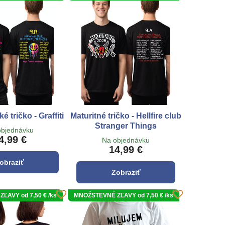
 tričko - Graffiti
Maturitné tričko - Hellfire club
Stranger Things
objednávku
4,99 €
Na objednávku
14,99 €
obraziť
Zobraziť
ĽAVY od 7,50 € /ks
MNOŽSTEVNÉ ZĽAVY od 7,50 € /ks