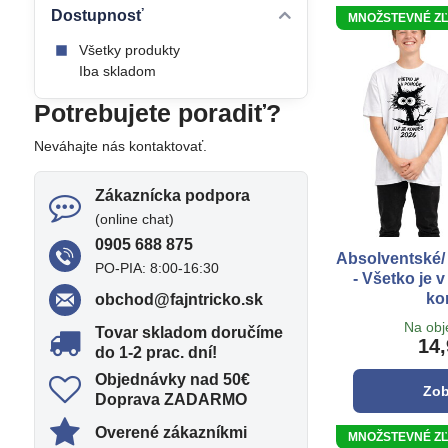
Dostupnosť
MNOŽSTEVNÉ ZĽAV
Všetky produkty
Iba skladom
Potrebujete poradiť?
Neváhajte nás kontaktovať.
Zákaznícka podpora
(online chat)
0905 688 875
Absolventské/ 
PO-PIA: 8:00-16:30
- Všetko je 
ko
obchod​@fajntricko​.sk
Na ob
Tovar skladom doručíme
14,
do 1-2 prac​. dní!
Objednávky nad 50€
Zob
Doprava ZADARMO
Overené zákazníkmi
MNOŽSTEVNÉ ZĽAV