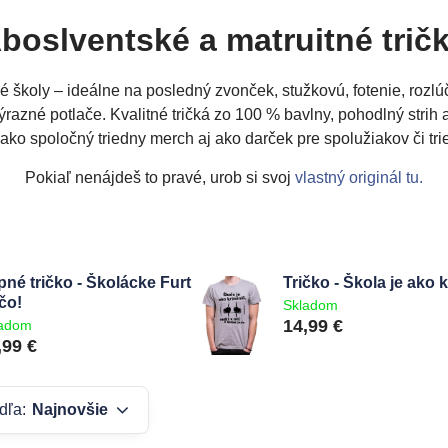
boslventské a matruitné trič
lé školy – ideálne na posledný zvonček, stužkovú, fotenie, rozlúč
j výrazné potlače. Kvalitné tričká zo 100 % bavlny, pohodlný strih a
ako spoločný triedny merch aj ako darček pre spolužiakov či tr
Pokiaľ nenájdeš to pravé, urob si svoj
vlastný originál tu.
pné tričko - Školácke Furt
Tričko - Škola je ako 
čo!
Skladom
14,99 €
ladom
,99 €
dľa:
Najnovšie