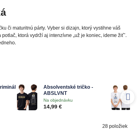
ká
ku či maturitnú párty. Vyber si dizajn, ktorý vystihne váš
 potlač, ktorá vydrží aj intenzívne „už je koniec, ideme žiť".
iedneho.
kriminál
Absolventské tričko -
ABSLVNT
Na objednávku
14,99 €
28
položiek