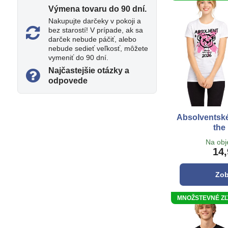
Výmena tovaru do 90 dní​.
Nakupujte darčeky v pokoji a
bez starostí! V prípade, ak sa
darček nebude páčiť, alebo
nebude sedieť veľkosť, môžete
vymeniť do 90 dní.
Najčastejšie otázky a
odpovede
Absolventské
the
Na ob
14,
Zob
MNOŽSTEVNÉ ZĽAV