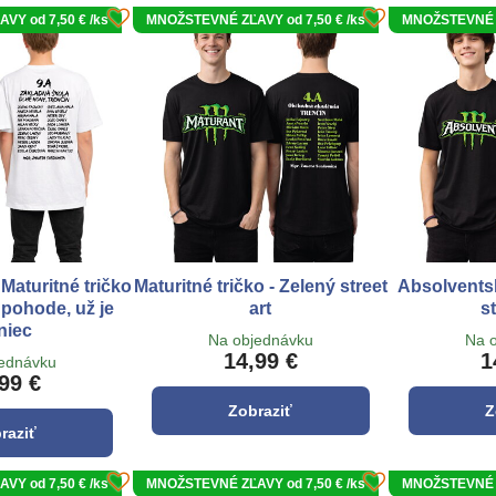
Y od 7,50 € /ks
MNOŽSTEVNÉ ZĽAVY od 7,50 € /ks
MNOŽSTEVNÉ Z
Maturitné tričko
Maturitné tričko - Zelený street
Absolventsk
v pohode, už je
art
st
niec
Na objednávku
Na 
14,99 €
1
jednávku
99 €
Zobraziť
Z
raziť
Y od 7,50 € /ks
MNOŽSTEVNÉ ZĽAVY od 7,50 € /ks
MNOŽSTEVNÉ Z