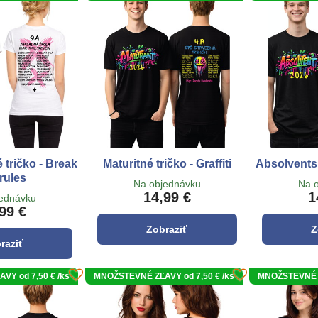
 tričko - Break
Maturitné tričko - Graffiti
Absolventské
 rules
Na objednávku
Na 
14,99 €
1
jednávku
99 €
Zobraziť
Z
raziť
Y od 7,50 € /ks
MNOŽSTEVNÉ ZĽAVY od 7,50 € /ks
MNOŽSTEVNÉ Z