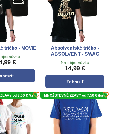
é tričko - MOVIE
Absolventské tričko -
ABSOLVENT - SWAG
objednávku
4,99 €
Na objednávku
14,99 €
obraziť
Zobraziť
ĽAVY od 7,50 € /ks
MNOŽSTEVNÉ ZĽAVY od 7,50 € /ks