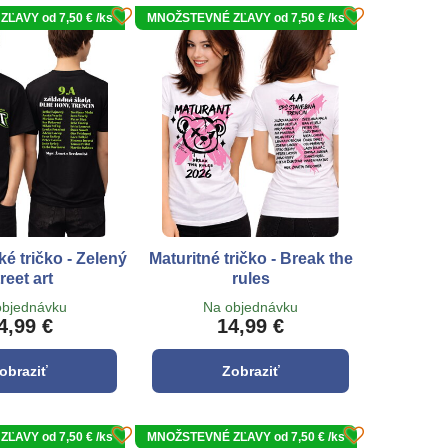
ĽAVY od 7,50 € /ks
MNOŽSTEVNÉ ZĽAVY od 7,50 € /ks
é tričko - Zelený
Maturitné tričko - Break the
reet art
rules
objednávku
Na objednávku
4,99 €
14,99 €
obraziť
Zobraziť
ĽAVY od 7,50 € /ks
MNOŽSTEVNÉ ZĽAVY od 7,50 € /ks