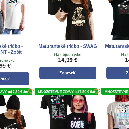
ké tričko -
Maturantské tričko - SWAG
Maturantsk
T - Zošit
Na objednávku
Na 
14,99 €
1
jednávku
99 €
Zobraziť
Z
raziť
Y od 7,50 € /ks
MNOŽSTEVNÉ ZĽAVY od 7,50 € /ks
MNOŽSTEVNÉ Z