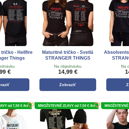
ričko - Hellfire
Maturitné tričko - Svetlá
Absolventsk
nger Things
STRANGER THINGS
STRAN
jednávku
Na objednávku
Na 
99 €
14,99 €
1
raziť
Zobraziť
Z
Y od 7,50 € /ks
MNOŽSTEVNÉ ZĽAVY od 7,50 € /ks
MNOŽSTEVNÉ Z