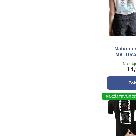
Maturants
MATURAN
Na ob
14,
Zob
MNOŽSTEVNÉ ZĽAV