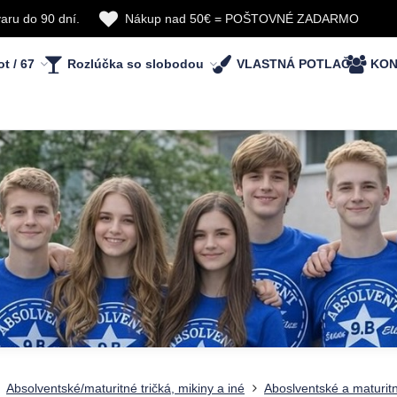
aru do 90 dní.
Nákup nad 50€ = POŠTOVNÉ ZADARMO
ot / 67
Rozlúčka so slobodou
VLASTNÁ POTLAČ
KON
Absolventské/maturitné tričká, mikiny a iné
Aboslventské a maturitn