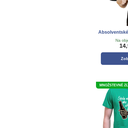
Absolventské 
Na ob
14,
Zob
MNOŽSTEVNÉ ZĽAV