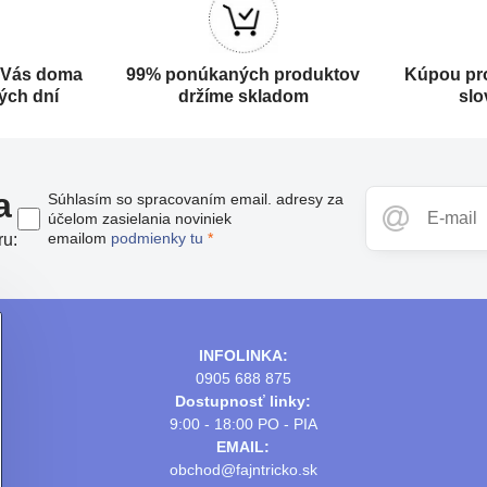
 Vás doma
99% ponúkaných produktov
Kúpou pr
ých dní
držíme skladom
slo
a
Súhlasím so spracovaním email. adresy za
účelom zasielania noviniek
emailom
podmienky tu
*
ru:
INFOLINKA:
0905 688 875
Dostupnosť linky:
9:00 - 18:00 PO - PIA
EMAIL:
obchod@fajntricko.sk