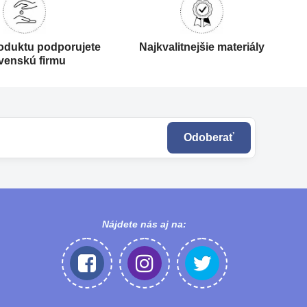
oduktu podporujete
Najkvalitnejšie materiály
venskú firmu
Odoberať
Nájdete nás aj na: