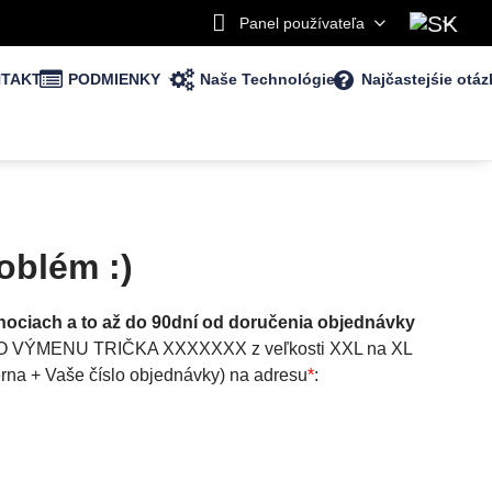
Panel používateľa
TAKT
PODMIENKY
Naše Technológie
Najčastejśie otáz
oblém :)
anociach a to až do 90dní od doručenia objednávky
ADAM O VÝMENU TRIČKA XXXXXXX z veľkosti XXL na XL
rna + Vaše číslo objednávky) na adresu
*
: