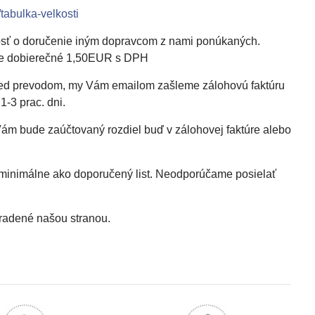
tabulka-velkosti
osť o doručenie iným dopravcom z nami ponúkaných.
me dobierečné 1,50EUR s DPH
opred prevodom, my Vám emailom zašleme zálohovú faktúru
-3 prac. dni.
 Vám bude zaúčtovaný rozdiel buď v zálohovej faktúre alebo
minimálne ako doporučený list. Neodporúčame posielať
hradené našou stranou.