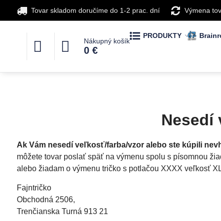
Tovar skladom doručíme do 1-2 prac. dní
Výmena tov
PRODUKTY
Brainr
Nákupný košík
0 €
Nesedí 
Ak Vám nesedí veľkosť/farba/vzor alebo ste kúpili nev
môžete tovar poslať späť na výmenu spolu s písomnou ž
alebo žiadam o výmenu tričko s potlačou XXXX veľkosť XL 
Fajntričko
Obchodná 2506,
Trenčianska Turná 913 21