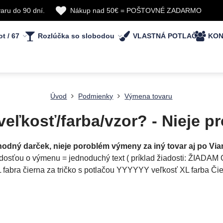
aru do 90 dní.
Nákup nad 50€ = POŠTOVNÉ ZADARMO
ot / 67
Rozlúčka so slobodou
VLASTNÁ POTLAČ
KON
Úvod
Podmienky
Výmena tovaru
veľkosť/farba/vzor? - Nieje pr
hodný darček, nieje poroblém výmeny za iný tovar aj po Vi
iadosťou o výmenu = jednoduchý text ( príklad žiadosti: ŽI
fabra čierna za tričko s potlačou YYYYYY veľkosť XL farba Čie