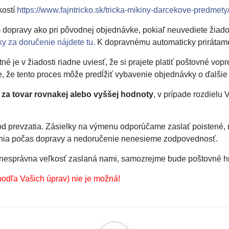
kostí
https://www.fajntricko.sk/tricka-mikiny-darcekove-predmety/
opravy ako pri pôvodnej objednávke, pokiaľ neuvediete žiad
ky za doručenie nájdete tu.
K dopravnému automaticky priráta
 je v žiadosti riadne uviesť, že si prajete platiť poštovné v
 že tento proces môže predĺžiť vybavenie objednávky o ďalšie 1
 za tovar rovnakej alebo vyššej hodnoty
, v prípade rozdielu
d prevzatia. Zásielky na výmenu odporúčame zaslať poistené, 
denia počas dopravy a nedoručenie nenesieme zodpovednosť.
la nesprávna veľkosť zaslaná nami, samozrejme bude poštovné 
podľa Vašich úprav) nie je možná!