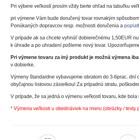
Pri výbere veľkostí prosím vždy berte ohľad na tabuľku veľ
pri výmene Vám bude doručený tovar rovnakým spôsobom d
Ponúkaných dopravcov resp. možnosti doručenia a
poplat
V prípade ak sa chcete vyhnúť dobierečnému 1,50EUR nutné
k úhrade a po uhradení pošleme nový tovar. Upozorňujeme,
Pri výmene tovaru za iný produkt je možná výmena iba
v dobierke.
Výmeny štandardne vybavujeme obratom do 3-6prac. dní o
obyčajnou listovou zásielkou! Za prípadnú stratu, poško
V prípade, že sa jedná o výmenu veľkostí tovaru, kde bo
* Výmena veľkosti u obednáviek na mieru (obrázky / texty 