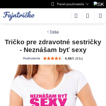
Panel používateľa
Tričká
Tričko pre zdravotné sestričky
- Neznášam byť sexy
Hodnotenie
4.48
/
5
(
63
x)