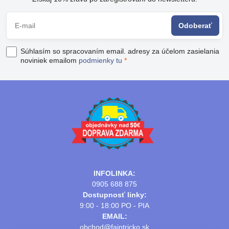
Odoberať
Súhlasím so spracovaním email. adresy za účelom zasielania
noviniek emailom
podmienky tu
*
INFOLINKA:
0905 688 875
Dostupnosť linky:
9:00 - 18:00 PO - PIA
EMAIL:
obchod@fajntricko.sk