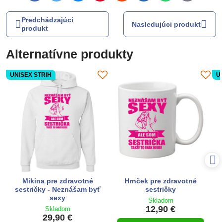
mail
Predchádzajúci
Nasledujúci produkt
produkt
Alternatívne produkty
UNISEX STRIH
U
Mikina pre zdravotné
Hrnček pre zdravotné
sestričky - Neznášam byť
sestričky
sexy
Skladom
12,90 €
Skladom
29,90 €