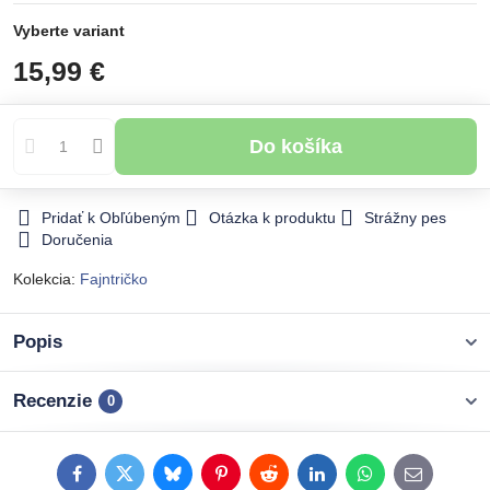
Vyberte variant
15,99 €
Do košíka
Pridať k Obľúbeným
Otázka k produktu
Strážny pes
Doručenia
Kolekcia:
Fajntričko
Popis
Recenzie
0
Facebook
Twitter
Bluesky
Pinterest
Reddit
LinkedIn
WhatsApp
E-