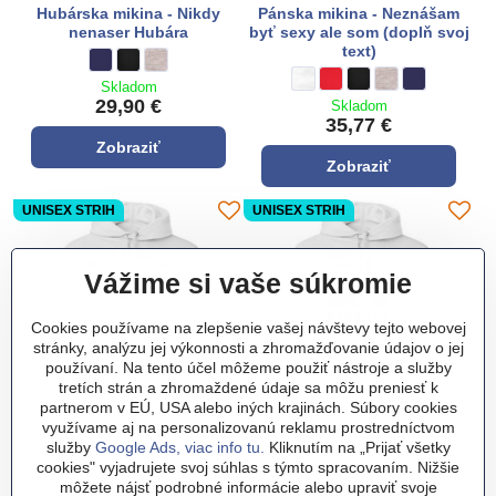
Hubárska mikina - Nikdy
Pánska mikina - Neznášam
nenaser Hubára
byť sexy ale som (doplň svoj
text)
Hubárska mikina - Nikdy nenaser Hubára - Farba:
tmavo modrá
Hubárska mikina - Nikdy nenaser Hubára - Farba:
čierna
Hubárska mikina - Nikdy nenaser Hubára - Farba:
sivá
Pánska mikina - Neznášam byť se
biela
Pánska mikina - Neznášam b
**červená**
Pánska mikina - Neznáš
čierna
Pánska mikina - N
sivá
Pánska mikina
tmavo modrá
Skladom
29,90 €
Skladom
35,77 €
Zobraziť
Zobraziť
UNISEX STRIH
UNISEX STRIH
Vážime si vaše súkromie
Cookies používame na zlepšenie vašej návštevy tejto webovej
stránky, analýzu jej výkonnosti a zhromažďovanie údajov o jej
používaní. Na tento účel môžeme použiť nástroje a služby
tretích strán a zhromaždené údaje sa môžu preniesť k
partnerom v EÚ, USA alebo iných krajinách. Súbory cookies
využívame aj na personalizovanú reklamu prostredníctvom
Mikina -Nikdy nenaser
Mikina - Nikdy nenaser
služby
Google Ads, viac info tu.
Kliknutím na „Prijať všetky
Drevorubača
Bagristu
cookies" vyjadrujete svoj súhlas s týmto spracovaním. Nižšie
môžete nájsť podrobné informácie alebo upraviť svoje
Mikina -Nikdy nenaser Drevorubača - Farba:
biela
Mikina -Nikdy nenaser Drevorubača - Farba:
**červená**
Mikina -Nikdy nenaser Drevorubača - Farba:
čierna
Mikina -Nikdy nenaser Drevorubača - Farba:
tmavo modrá
Mikina -Nikdy nenaser Drevorubača - Farba:
sivá
Mikina - Nikdy nenaser Bagristu 
biela
Mikina - Nikdy nenaser Bagr
**červená**
Mikina - Nikdy nenaser
čierna
Mikina - Nikdy nen
tmavo modrá
Mikina - Nikd
sivá