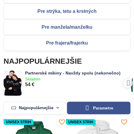
Pre strýka, tetu a krstných
Pre manžela/manželku
Pre frajera/frajerku
NAJPOPULÁRNEJŠIE
Partnerské mikiny - Navždy spolu (nekonečno)
Skladom
54 €
Najpopulárnejšie
Parametre
UNISEX STRIH
UNISEX STRIH