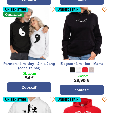
UNISEX STRIH
UNISEX STRIH
Cena za pár
Partnerské mikiny - Jin a Jang
Elegantná mikina - Mama
(cena za pár)
Elegantná mikina - Mama - Fa
čierna
Elegantná mikina - Mama
biela
Elegantná mikina - 
**červená**
Elegantná mikin
sivá
Skladom
Skladom
54 €
29,90 €
Zobraziť
Zobraziť
UNISEX STRIH
UNISEX STRIH