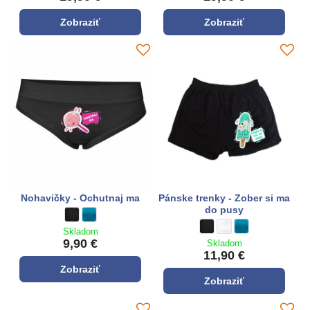
Zobraziť
Zobraziť
Nohavičky - Ochutnaj ma
Pánske trenky - Zober si ma
do pusy
Nohavičky - Ochutnaj ma - Farba:
čierna
Nohavičky - Ochutnaj ma - Farba:
tyrkysová modrá
Pánske trenky - Zober si ma
čierna
Pánske trenky - Zober 
biela
Pánske trenky - Zo
tyrkysová modrá
Skladom
9,90 €
Skladom
11,90 €
Zobraziť
Zobraziť