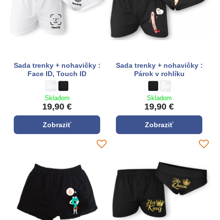
Sada trenky + nohavičky :
Sada trenky + nohavičky :
Face ID, Touch ID
Párok v rohlíku
Sada trenky + nohavičky : Face ID, Touch ID - Farba:
biela
Sada trenky + nohavičky : Face ID, Touch ID - Farba:
čierna
Sada trenky + nohavičky :
čierna
Sada trenky + nohavi
biela
Skladom
Skladom
19,90 €
19,90 €
Zobraziť
Zobraziť