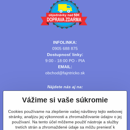
INFOLINKA:
0905 688 875
Dostupnosť linky:
9:00 - 18:00 PO - PIA
EMAIL:
obchod@fajntricko.sk
Nájdete nás aj na:
Vážime si vaše súkromie
Cookies používame na zlepšenie vašej návštevy tejto webovej
stránky, analýzu jej výkonnosti a zhromažďovanie údajov o jej
používaní. Na tento účel môžeme použiť nástroje a služby
tretích strán a zhromaždené údaje sa môžu preniesť k