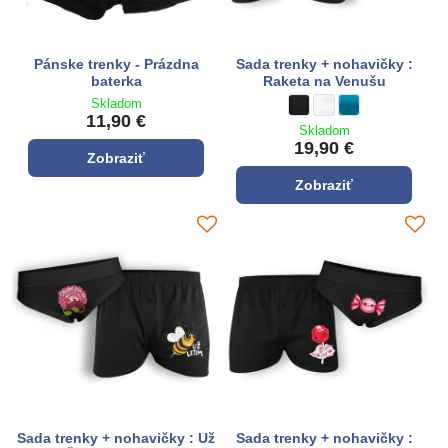
Pánske trenky - Prázdna
Sada trenky + nohavičky :
baterka
Raketa na Venušu
Skladom
Sada trenky + nohavičky : 
čierna
Sada trenky + nohavičk
biela
Sada trenky + noh
tyrkysová modrá
11,90 €
Skladom
19,90 €
Zobraziť
Zobraziť
Sada trenky + nohavičky : Už
Sada trenky + nohavičky :