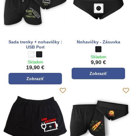
Sada trenky + nohavičky :
Nohavičky - Zásuvka
USB Port
Nohavičky - Zásuvka - 
čierna
Sada trenky + nohavičky : USB Port - Farba:
biela
Sada trenky + nohavičky : USB Port - Farba:
čierna
Skladom
9,90 €
Skladom
19,90 €
Zobraziť
Zobraziť