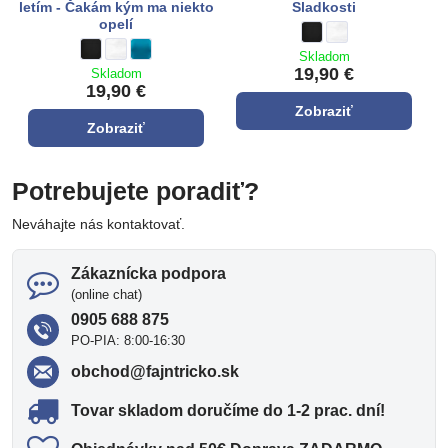
letím - Čakám kým ma niekto
Sladkosti
opelí
Sada trenky + nohavičky :
čierna
Sada trenky + nohavi
biela
Sada trenky + nohavičky : Už letím - Čakám kým ma niekto opelí - 
čierna
Sada trenky + nohavičky : Už letím - Čakám kým ma niekto ope
biela
Sada trenky + nohavičky : Už letím - Čakám kým ma niekt
tyrkysová modrá
Skladom
19,90 €
Skladom
19,90 €
Zobraziť
Zobraziť
Potrebujete poradiť?
Neváhajte nás kontaktovať.
Zákaznícka podpora
(online chat)
0905 688 875
PO-PIA: 8:00-16:30
obchod​@fajntricko​.sk
Tovar skladom doručíme do 1-2 prac​. dní!