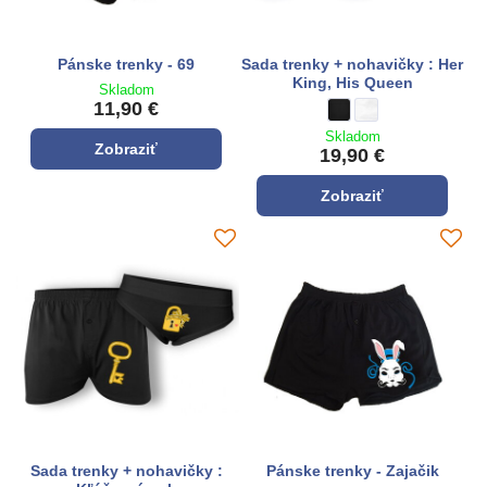
Pánske trenky - 69
Sada trenky + nohavičky : Her
King, His Queen
Skladom
11,90 €
Sada trenky + nohavičky 
čierna
Sada trenky + nohavi
biela
Skladom
Zobraziť
19,90 €
Zobraziť
Sada trenky + nohavičky :
Pánske trenky - Zajačik