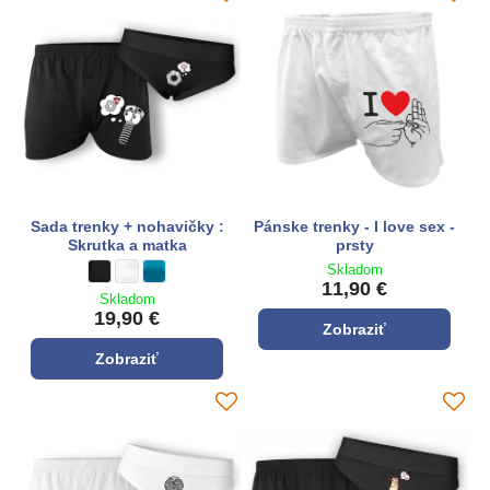
Sada trenky + nohavičky :
Pánske trenky - I love sex -
Skrutka a matka
prsty
Skladom
Sada trenky + nohavičky : Skrutka a matka - Farba:
čierna
Sada trenky + nohavičky : Skrutka a matka - Farba:
biela
Sada trenky + nohavičky : Skrutka a matka - Farba:
tyrkysová modrá
11,90 €
Skladom
19,90 €
Zobraziť
Zobraziť