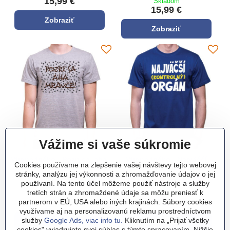
15,99 €
Skladom
15,99 €
Zobraziť
Zobraziť
Vážime si vaše súkromie
Vtipné tričko - Pozri sa, aha,
Vtipné tričko - Najväčší
Cookies používame na zlepšenie vašej návštevy tejto webovej
mravce!
kontrolný orgán
stránky, analýzu jej výkonnosti a zhromažďovanie údajov o jej
Vtipné tričko - Pozri sa, aha, mravce! - Farba:
šedá
Vtipné tričko - Pozri sa, aha, mravce! - Farba:
biela
Vtipné tričko - Pozri sa, aha, mravce! - Farba:
čierna
Vtipné tričko - Pozri sa, aha, mravce! - Farba:
zelená
Vtipné tričko - Pozri sa, aha, mravce! - Farba:
kráľovská modrá
Vtipné tričko - Pozri sa, aha, mravce! - Farba:
tyrkysová modrá
Vtipné tričko - Najväčší kontrolný 
kráľovská modrá
Vtipné tričko - Najväčší kontr
čierna
Vtipné tričko - Najväčší k
**červená**
Vtipné tričko - Najvä
zelená
Vtipné tričko - 
tyrkysová modr
Vtipné trič
ružová
používaní. Na tento účel môžeme použiť nástroje a služby
tretích strán a zhromaždené údaje sa môžu preniesť k
Skladom
Skladom
15,99 €
15,99 €
partnerom v EÚ, USA alebo iných krajinách. Súbory cookies
využívame aj na personalizovanú reklamu prostredníctvom
služby
Google Ads, viac info tu.
Kliknutím na „Prijať všetky
Zobraziť
Zobraziť
cookies" vyjadrujete svoj súhlas s týmto spracovaním. Nižšie