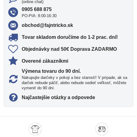
(online chat)
0905 688 875
PO-PIA: 8:00-16:30
obchod​@fajntricko​.sk
Tovar skladom doručíme do 1-2 prac​. dní!
Objednávky nad 50€ Doprava ZADARMO
Overené zákazníkmi
Výmena tovaru do 90 dní​.
Nakupujte darčeky v pokoji a bez starostí! V prípade, ak sa
darček nebude páčiť, alebo nebude sedieť veľkosť, môžete
vymeniť do 90 dní.
Najčastejšie otázky a odpovede