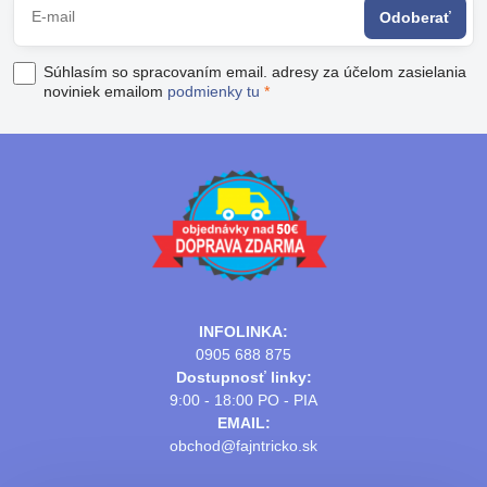
Odoberať
Súhlasím so spracovaním email. adresy za účelom zasielania
noviniek emailom
podmienky tu
*
INFOLINKA:
0905 688 875
Dostupnosť linky:
9:00 - 18:00 PO - PIA
EMAIL:
obchod@fajntricko.sk