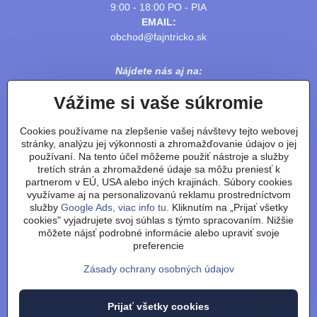
9:00 - 18:00 PO - PIA
EMAIL:
obchod@fajntricko.sk
Nájdete nás aj na:
Vážime si vaše súkromie
Cookies používame na zlepšenie vašej návštevy tejto webovej
stránky, analýzu jej výkonnosti a zhromažďovanie údajov o jej
používaní. Na tento účel môžeme použiť nástroje a služby
tretích strán a zhromaždené údaje sa môžu preniesť k
partnerom v EÚ, USA alebo iných krajinách. Súbory cookies
využívame aj na personalizovanú reklamu prostredníctvom
služby
Google Ads, viac info tu.
Kliknutím na „Prijať všetky
cookies" vyjadrujete svoj súhlas s týmto spracovaním. Nižšie
Obchodné podmienky
/
vrátenie tovaru
/
reklamácie
/
výmena
môžete nájsť podrobné informácie alebo upraviť svoje
tovaru-velkosti
/
články
/
technológie a výroba
/
o nás
/
preferencie
recenzie
/
kontakt
Zásady ochrany osobných údajov
©
2026
Copyright
Predvoľby súkromia
Zásady ochrany osobných údajov
Prijať všetky cookies