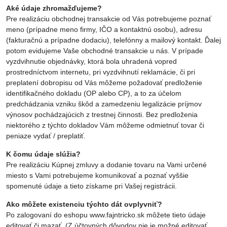
Aké údaje zhromažďujeme?
Pre realizáciu obchodnej transakcie od Vás potrebujeme poznať
meno (prípadne meno firmy, IČO a kontaktnú osobu), adresu
(fakturačnú a prípadne dodaciu), telefónny a mailový kontakt. Ďalej
potom evidujeme Vaše obchodné transakcie u nás. V prípade
vyzdvihnutie objednávky, ktorá bola uhradená vopred
prostredníctvom internetu, pri vyzdvihnutí reklamácie, či pri
preplatení dobropisu od Vás môžeme požadovať predloženie
identifikačného dokladu (OP alebo CP), a to za účelom
predchádzania vzniku škôd a zamedzeniu legalizácie príjmov
výnosov pochádzajúcich z trestnej činnosti. Bez predloženia
niektorého z týchto dokladov Vám môžeme odmietnuť tovar či
peniaze vydať / preplatiť.
K čomu údaje slúžia?
Pre realizáciu Kúpnej zmluvy a dodanie tovaru na Vami určené
miesto s Vami potrebujeme komunikovať a poznať vyššie
spomenuté údaje a tieto získame pri Vašej registrácii.
Ako môžete existenciu týchto dát ovplyvniť?
Po zalogovaní do eshopu www.fajntricko.sk môžete tieto údaje
editovať či mazať. (Z účtovných dôvodov nie je možné editovať