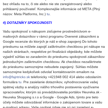
bez ohľadu na to, či ste alebo nie ste zaregistrovaný alebo
prihlásený používateľ. Komplexnejšie informácie od META (Plný
názov: Meta Platforms, Inc.)
tu
.
4) DOTAZNÍKY SPOKOJNOSTI
Vašu spokojnosť s nákupom zisťujeme prostredníctvom e-
mailových dotazníkov v rámci programu Overené zákazníkmi a
Google recenzie do ktorých je náš e-shop zapojený.Do tohoto
prieskumu sa môžete zapojiť zaškrtnutím checkboxu pri nákupe na
našich stránkach, respektíve pri finalizácii objedávky, kde môžete
vyjadriť súhlas so zaradením do prieskumu spokojnosti zákazníkov
jednoduchým zaškrtnutím checkboxu. Ak checkbox nezaškrtnete
do prieskumu samozrejme nebudete zapojený. Súhlas môžete
samozrejme kedykoľvek odvolať kontaktovaním emailom na
info@fajntricko.sk
telefonicky +421948 002 414 alebo odoslaním
formulára
tu.
Pre zasielanie dotazníkov, vyhodnocovanie vašej
spätnej väzby a analýzy nášho trhového postavenia využívame
spracovateľov, ktorým sú prevádzkovatelia portálov Heureka.sk -
Heureka Shopping s.r.o a Google - Google Ads, týmto pre tieto
účely môžete odovzdávať informácie o zakúpenom tovare a vašu
e-mailovú adresu. Vaše osobné údaje nie sú pri zasielaní e-