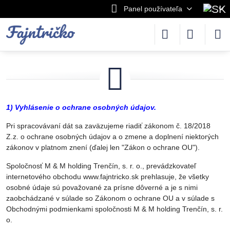
Panel používateľa
1) Vyhlásenie o ochrane osobných údajov.
Pri spracovávaní dát sa zaväzujeme riadiť zákonom č. 18/2018
Z.z. o ochrane osobných údajov a o zmene a doplnení niektorých
zákonov v platnom znení (ďalej len "Zákon o ochrane OU").
Spoločnosť M & M holding Trenčín, s. r. o., prevádzkovateľ
internetového obchodu www.fajntricko.sk prehlasuje, že všetky
osobné údaje sú považované za prísne dôverné a je s nimi
zaobchádzané v súlade so Zákonom o ochrane OU a v súlade s
Obchodnými podmienkami spoločnosti M & M holding Trenčín, s. r.
o.