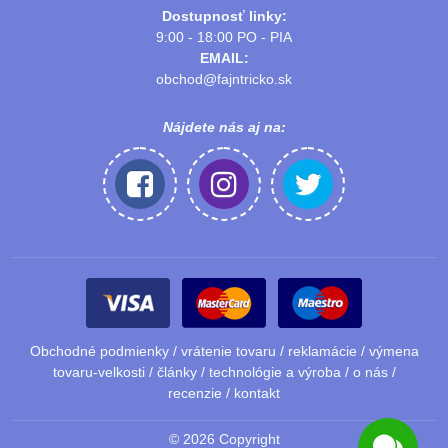
Dostupnosť linky:
9:00 - 18:00 PO - PIA
EMAIL:
obchod@fajntricko.sk
Nájdete nás aj na:
Obchodné podmienky
/
vrátenie tovaru
/
reklamácie
/
výmena
tovaru-velkosti
/
články
/
technológie a výroba
/
o nás
/
recenzie
/
kontakt
©
2026
Copyright