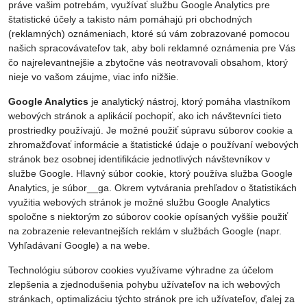
práve vašim potrebám, využívať službu Google Analytics pre
štatistické účely a takisto nám pomáhajú pri obchodných
(reklamných) oznámeniach, ktoré sú vám zobrazované pomocou
našich spracovávateľov tak, aby boli reklamné oznámenia pre Vás
čo najrelevantnejšie a zbytočne vás neotravovali obsahom, ktorý
nieje vo vašom záujme, viac info nižšie.
Google Analytics
je analytický nástroj, ktorý pomáha vlastníkom
webových stránok a aplikácií pochopiť, ako ich návštevníci tieto
prostriedky používajú. Je možné použiť súpravu súborov cookie a
zhromažďovať informácie a štatistické údaje o používaní webových
stránok bez osobnej identifikácie jednotlivých návštevníkov v
službe Google. Hlavný súbor cookie, ktorý používa služba Google
Analytics, je súbor__ga. Okrem vytvárania prehľadov o štatistikách
využitia webových stránok je možné službu Google Analytics
spoločne s niektorým zo súborov cookie opísaných vyššie použiť
na zobrazenie relevantnejších reklám v službách Google (napr.
Vyhľadávaní Google) a na webe.
Technológiu súborov cookies využívame výhradne za účelom
zlepšenia a zjednodušenia pohybu užívateľov na ich webových
stránkach, optimalizáciu týchto stránok pre ich užívateľov, ďalej za