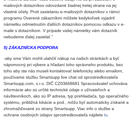
mailových dotazníkov odovzdané žiadnej tretej strane na jej
vlastné účely. Proti zasielaniu e-mailových dotazníkov v rámci
programu Overené zákazníkmi môžete kedykoľvek vyjadriť
námietku odmietnutím ďalších dotazníkov pomocou odkazu v e-
maile s dotazníkom. V prípade vašej námietky vám dotazník
nebudeme ďalej zasielať."
5) ZÁKAZNÍCKA PODPORA
-aby sme Vám mohli ulahčiť nákup na našich stránkách a byť
nápomocný pri výbere a hľadaní toho správneho produktu, bez
toho aby ste nás museli kontaktovať telefonicky alebo emailom,
používame službu Smartsupp live chat od sprostredkovateľa
Smartsupp.com, s.r.o. DIČ CZ03668681 Spracovávateľ uchováva
informácie ako sú určité technické údaje o užívateľoch a
návštevníkoch, ako sú IP adresa, typ prehliadača, typ operačného
systému, približná lokácie a pod., môžu byť automaticky získané a
zhromažďované zo strany Smartsupp. Viac info o službe a
ochrane osobných údajov sprostredkovateľa nájdete
tu.