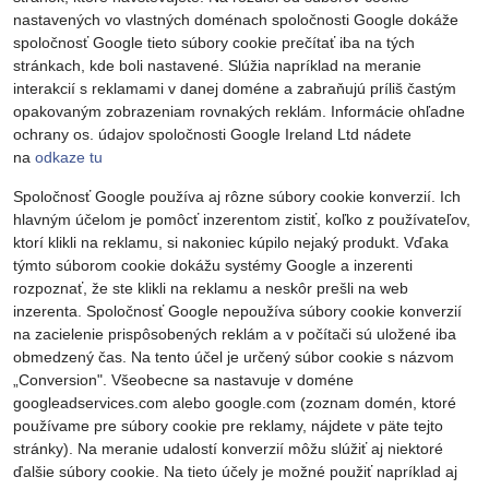
nastavených vo vlastných doménach spoločnosti Google dokáže
spoločnosť Google tieto súbory cookie prečítať iba na tých
stránkach, kde boli nastavené. Slúžia napríklad na meranie
interakcií s reklamami v danej doméne a zabraňujú príliš častým
opakovaným zobrazeniam rovnakých reklám. Informácie ohľadne
ochrany os. údajov spoločnosti Google Ireland Ltd nádete
na
odkaze tu
Spoločnosť Google používa aj rôzne súbory cookie konverzií. Ich
hlavným účelom je pomôcť inzerentom zistiť, koľko z používateľov,
ktorí klikli na reklamu, si nakoniec kúpilo nejaký produkt. Vďaka
týmto súborom cookie dokážu systémy Google a inzerenti
rozpoznať, že ste klikli na reklamu a neskôr prešli na web
inzerenta. Spoločnosť Google nepoužíva súbory cookie konverzií
na zacielenie prispôsobených reklám a v počítači sú uložené iba
obmedzený čas. Na tento účel je určený súbor cookie s názvom
„Conversion". Všeobecne sa nastavuje v doméne
googleadservices.com alebo google.com (zoznam domén, ktoré
používame pre súbory cookie pre reklamy, nájdete v päte tejto
stránky). Na meranie udalostí konverzií môžu slúžiť aj niektoré
ďalšie súbory cookie. Na tieto účely je možné použiť napríklad aj