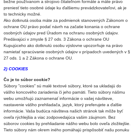
bežne používanom a strojovo čitateľnom formáte a máte právo
preniesť tieto osobné údaje ku ďalšiemu prevádzkovateľovi, ak je
to technicky možné.
Ako dotknutá osoba máte za podmienok stanovených Zákonom o
ochrane OU právo podať návrh na začatie konania o ochrane
osobných údajov pred Úradom na ochranu osobných údajov.
Predávajúci v zmysle § 27 ods. 3 Zákona o ochrane OU
Kupujúceho ako dotknutú osobu výslovne upozorňuje na právo
namietať spracúvanie osobných údajov v prípadoch uvedených v §
27 ods. 1 a 2 Zákona o ochrane OU.
2) COOKIES
Čo je to súbor cookie?
Súbory "cookies" sú malé textové súbory, ktoré sa ukladajú do
vášho koncového zariadenia či jeho pamäti. Tieto súbory nášmu
webu umožňujú zaznamenať informácie o vašej návšteve,
nastavenie vášho prehliadača, jazyk, ktorý preferujete a ďalšie
informácie. Vaša budúca návšteva našich stránok tak môže byť
oveľa rýchlejšia a viac zodpovedajúca vašim záujmom. Bez
súborov cookies by prehliadanie nášho webu bolo oveľa zložitejšie.
Tieto súbory nám okrem iného pomáhajú prispôsobiť našu ponuku