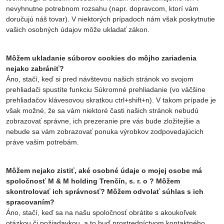
nevyhnutne potrebnom rozsahu (napr. dopravcom, ktorí vám
doručujú náš tovar). V niektorých prípadoch nám však poskytnutie
vašich osobných údajov môže ukladať zákon.
Môžem ukladanie súborov cookies do môjho zariadenia
nejako zabrániť?
Áno, stačí, keď si pred návštevou našich stránok vo svojom
prehliadači spustíte funkciu Súkromné prehliadanie (vo väčšine
prehliadačov klávesovou skratkou ctrl+shift+n). V takom prípade je
však možné, že sa vám niektoré časti našich stránok nebudú
zobrazovať správne, ich prezeranie pre vás bude zložitejšie a
nebude sa vám zobrazovať ponuka výrobkov zodpovedajúcich
práve vašim potrebám.
Môžem nejako zistiť, aké osobné údaje o mojej osobe má
spoločnosť M & M holding Trenčín, s. r. o ? Môžem
skontrolovať ich správnosť? Môžem odvolať súhlas s ich
spracovaním?
Áno, stačí, keď sa na našu spoločnosť obrátite s akoukoľvek
otázkou či požiadavkou, a to buď prostredníctvom kontaktného