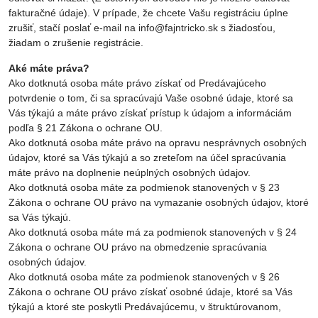
fakturačné údaje). V prípade, že chcete Vašu registráciu úplne
zrušiť, stačí poslať e-mail na info@fajntricko.sk s žiadosťou,
žiadam o zrušenie registrácie.
Aké máte práva?
Ako dotknutá osoba máte právo získať od Predávajúceho
potvrdenie o tom, či sa spracúvajú Vaše osobné údaje, ktoré sa
Vás týkajú a máte právo získať prístup k údajom a informáciám
podľa § 21 Zákona o ochrane OU.
Ako dotknutá osoba máte právo na opravu nesprávnych osobných
údajov, ktoré sa Vás týkajú a so zreteľom na účel spracúvania
máte právo na doplnenie neúplných osobných údajov.
Ako dotknutá osoba máte za podmienok stanovených v § 23
Zákona o ochrane OU právo na vymazanie osobných údajov, ktoré
sa Vás týkajú.
Ako dotknutá osoba máte má za podmienok stanovených v § 24
Zákona o ochrane OU právo na obmedzenie spracúvania
osobných údajov.
Ako dotknutá osoba máte za podmienok stanovených v § 26
Zákona o ochrane OU právo získať osobné údaje, ktoré sa Vás
týkajú a ktoré ste poskytli Predávajúcemu, v štruktúrovanom,