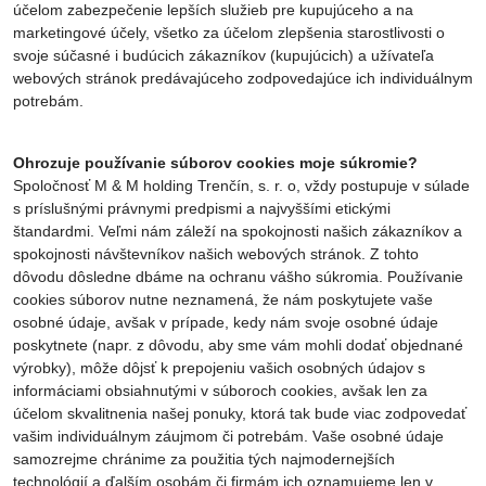
účelom zabezpečenie lepších služieb pre kupujúceho a na
marketingové účely, všetko za účelom zlepšenia starostlivosti o
svoje súčasné i budúcich zákazníkov (kupujúcich) a užívateľa
webových stránok predávajúceho zodpovedajúce ich individuálnym
potrebám.
Ohrozuje používanie súborov cookies moje súkromie?
Spoločnosť M & M holding Trenčín, s. r. o, vždy postupuje v súlade
s príslušnými právnymi predpismi a najvyššími etickými
štandardmi. Veľmi nám záleží na spokojnosti našich zákazníkov a
spokojnosti návštevníkov našich webových stránok. Z tohto
dôvodu dôsledne dbáme na ochranu vášho súkromia. Používanie
cookies súborov nutne neznamená, že nám poskytujete vaše
osobné údaje, avšak v prípade, kedy nám svoje osobné údaje
poskytnete (napr. z dôvodu, aby sme vám mohli dodať objednané
výrobky), môže dôjsť k prepojeniu vašich osobných údajov s
informáciami obsiahnutými v súboroch cookies, avšak len za
účelom skvalitnenia našej ponuky, ktorá tak bude viac zodpovedať
vašim individuálnym záujmom či potrebám. Vaše osobné údaje
samozrejme chránime za použitia tých najmodernejších
technológií a ďalším osobám či firmám ich oznamujeme len v