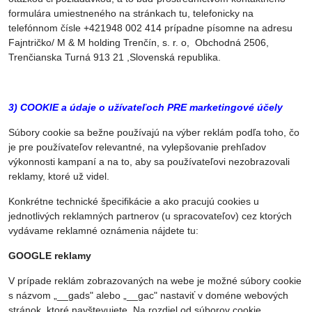
formulára umiestneného na stránkach tu, telefonicky na
telefónnom čísle +421948 002 414 prípadne písomne na adresu
Fajntričko/ M & M holding Trenčín, s. r. o, Obchodná 2506,
Trenčianska Turná 913 21 ,Slovenská republika.
3) COOKIE a údaje o užívateľoch PRE marketingové účely
Súbory cookie sa bežne používajú na výber reklám podľa toho, čo
je pre používateľov relevantné, na vylepšovanie prehľadov
výkonnosti kampaní a na to, aby sa používateľovi nezobrazovali
reklamy, ktoré už videl.
Konkrétne technické špecifikácie a ako pracujú cookies u
jednotlivých reklamných partnerov (u spracovateľov) cez ktorých
vydávame reklamné oznámenia nájdete tu:
GOOGLE reklamy
V prípade reklám zobrazovaných na webe je možné súbory cookie
s názvom „__gads" alebo „__gac" nastaviť v doméne webových
stránok, ktoré navštevujete. Na rozdiel od súborov cookie