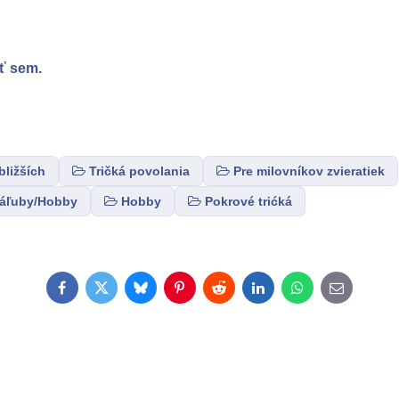
ť sem.
bližších
Tričká povolania
Pre milovníkov zvieratiek
áľuby/Hobby
Hobby
Pokrové trićká
Facebook
Twitter
Bluesky
Pinterest
Reddit
LinkedIn
WhatsApp
E-
mail