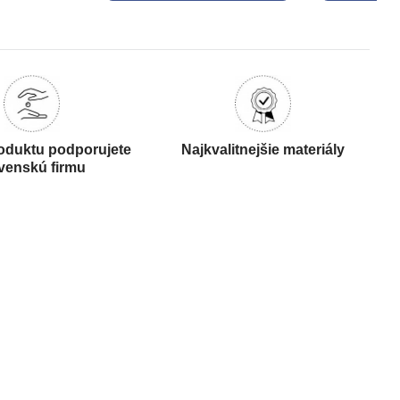
oduktu podporujete
Najkvalitnejšie materiály
venskú firmu