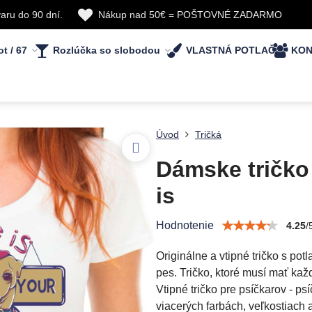
aru do 90 dní.
Nákup nad 50€ = POŠTOVNÉ ZADARMO
ot / 67
Rozlúčka so slobodou
VLASTNÁ POTLAČ
KON
Úvod
Tričká
Dámske tričko
is
Hodnotenie
4.25
/
Originálne a vtipné tričko s po
pes. Tričko, ktoré musí mať kaž
Vtipné tričko pre psíčkarov - p
viacerých farbách, veľkostiach a