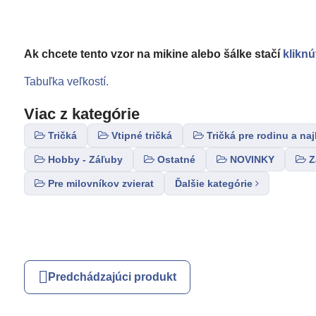
Ak chcete tento vzor na mikine alebo šálke stačí
kliknú
Tabuľka veľkostí.
Viac z kategórie
Tričká
Vtipné tričká
Tričká pre rodinu a naj
Hobby - Záľuby
Ostatné
NOVINKY
Z
Pre milovníkov zvierat
Ďalšie kategórie
Predchádzajúci produkt