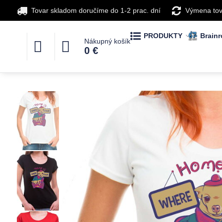
Tovar skladom doručíme do 1-2 prac. dní
Výmena tov
PRODUKTY
Brainr
Nákupný košík
0 €