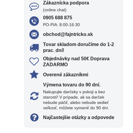
Zákaznícka podpora
(online chat)
0905 688 875
PO-PIA: 8:00-16:30
obchod​@fajntricko​.sk
Tovar skladom doručíme do 1-2
prac​. dní!
Objednávky nad 50€ Doprava
ZADARMO
Overené zákazníkmi
Výmena tovaru do 90 dní​.
Nakupujte darčeky v pokoji a bez
starostí! V prípade, ak sa darček
nebude páčiť, alebo nebude sedieť
veľkosť, môžete vymeniť do 90 dní.
Najčastejšie otázky a odpovede