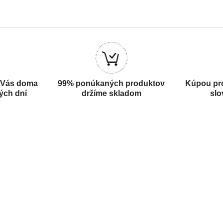
 Vás doma
99% ponúkaných produktov
Kúpou pr
ých dní
držíme skladom
slo