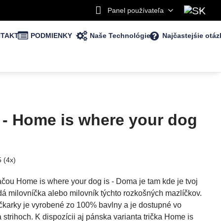
Panel používateľa
TAKT
PODMIENKY
Naše Technológie
Najčastejśie otáz
 - Home is where your dog
5
(
4
x)
tlačou Home is where your dog is - Doma je tam kde je tvoj
dá milovníčka alebo milovník týchto rozkošných mazlíčkov.
síčkarky je vyrobené zo 100% bavlny a je dostupné vo
 strihoch. K dispozícii aj pánska varianta trička Home is