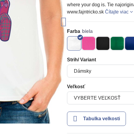
where your dog is. Tie najorigi
www.fajntricko.sk
Čítajte viac
Farba
Strih/ Variant
Veľkosť
Tabulka velkosti