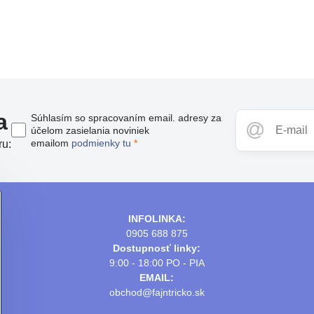
a
Súhlasím so spracovaním email. adresy za
účelom zasielania noviniek
emailom
podmienky tu
*
ru:
INFOLINKA:
0905 688 875
Dostupnosť linky:
9:00 - 18:00 PO - PIA
EMAIL:
obchod@fajntricko.sk