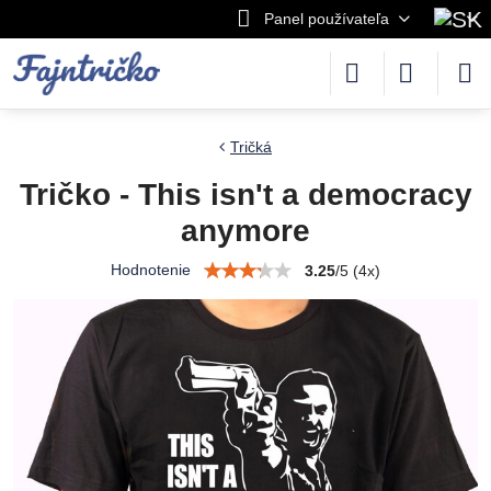
Panel používateľa
Tričká
Tričko - This isn't a democracy
anymore
Hodnotenie
3.25
/
5
(
4
x)