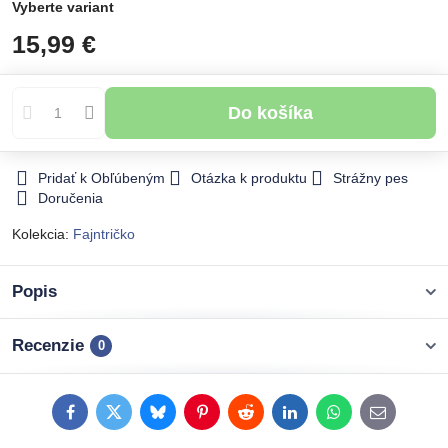
Vyberte variant
15,99 €
Do košíka
Pridať k Obľúbeným
Otázka k produktu
Strážny pes
Doručenia
Kolekcia:
Fajntričko
Popis
Recenzie
0
Facebook
Twitter
Bluesky
Pinterest
Reddit
LinkedIn
WhatsApp
E-
mail