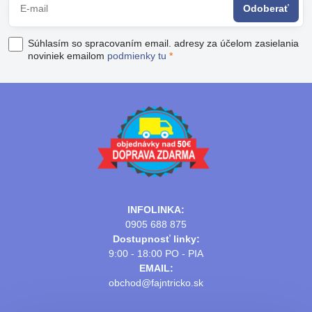
Odoberať
Súhlasím so spracovaním email. adresy za účelom zasielania
noviniek emailom
podmienky tu
*
INFOLINKA:
0905 688 875
Dostupnosť linky:
9:00 - 18:00 PO - PIA
EMAIL:
obchod@fajntricko.sk