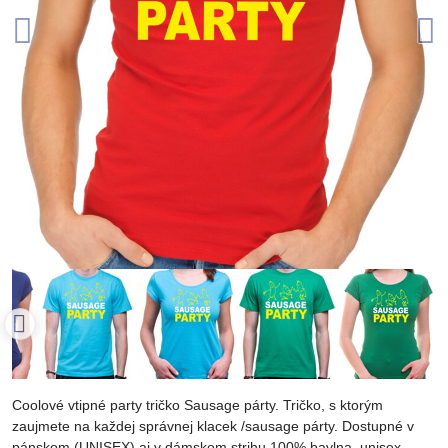
Coolové vtipné party tričko Sausage párty. Tričko, s ktorým
zaujmete na každej správnej klacek /sausage párty. Dostupné v
pánskom (UNISEX) aj v dámskom strihu 100% bavlna, unisex,