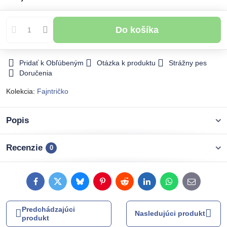
Do košíka
Pridať k Obľúbeným
Otázka k produktu
Strážny pes
Doručenia
Kolekcia:
Fajntričko
Popis
Recenzie
0
Facebook
Twitter
Bluesky
Pinterest
Reddit
LinkedIn
WhatsApp
E-
mail
Predchádzajúci
Nasledujúci produkt
produkt