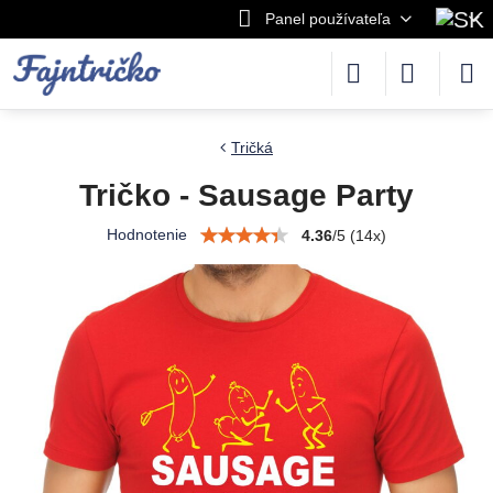
Panel používateľa
Tričká
Tričko - Sausage Party
Hodnotenie
4.36
/
5
(
14
x)