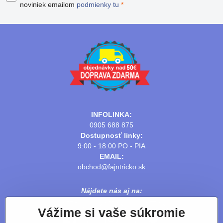
noviniek emailom
podmienky tu
*
INFOLINKA:
0905 688 875
Dostupnosť linky:
9:00 - 18:00 PO - PIA
EMAIL:
obchod@fajntricko.sk
Nájdete nás aj na:
Vážime si vaše súkromie