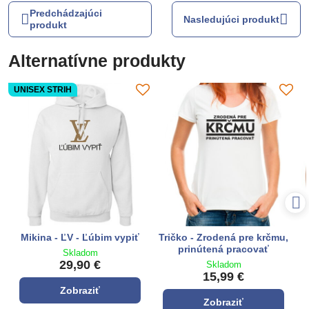
Predchádzajúci
Nasledujúci produkt
produkt
Alternatívne produkty
UNISEX STRIH
Mikina - ĽV - Ľúbim vypiť
Tričko - Zrodená pre krčmu,
prinútená pracovať
Skladom
29,90 €
Skladom
15,99 €
Zobraziť
Zobraziť