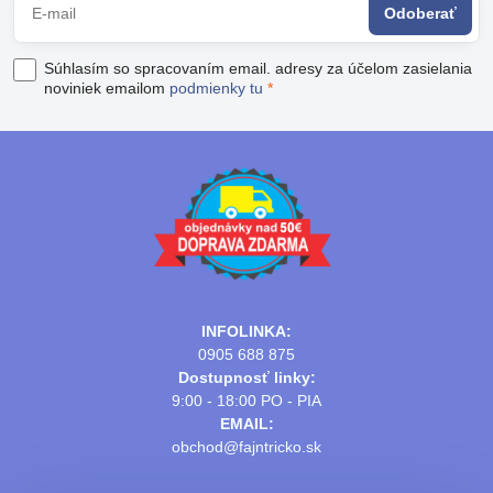
Odoberať
Súhlasím so spracovaním email. adresy za účelom zasielania
noviniek emailom
podmienky tu
*
INFOLINKA:
0905 688 875
Dostupnosť linky:
9:00 - 18:00 PO - PIA
EMAIL:
obchod@fajntricko.sk