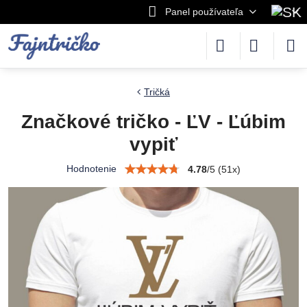
Panel používateľa
Tričká
Značkové tričko - ĽV - Ľúbim
vypiť
Hodnotenie
4.78
/
5
(
51
x)