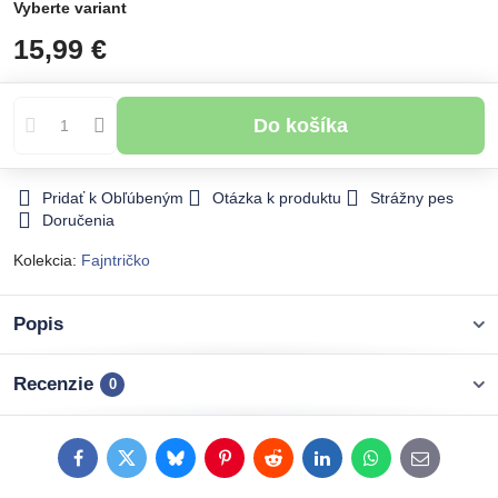
Vyberte variant
15,99 €
Do košíka
Pridať k Obľúbeným
Otázka k produktu
Strážny pes
Doručenia
Kolekcia:
Fajntričko
Popis
Recenzie
0
Facebook
Twitter
Bluesky
Pinterest
Reddit
LinkedIn
WhatsApp
E-
mail