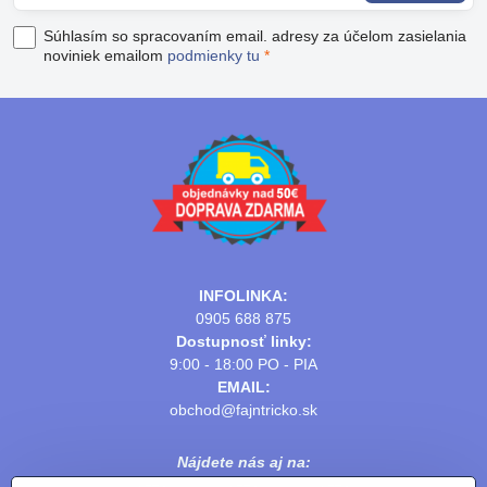
Súhlasím so spracovaním email. adresy za účelom zasielania
noviniek emailom
podmienky tu
*
INFOLINKA:
0905 688 875
Dostupnosť linky:
9:00 - 18:00 PO - PIA
EMAIL:
obchod@fajntricko.sk
Nájdete nás aj na: