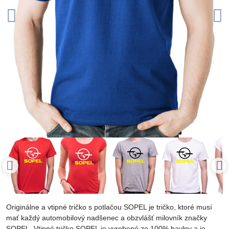
Originálne a vtipné tričko s potlačou SOPEL je tričko, ktoré musí
mať každý automobilový nadšenec a obzvlášť milovník značky
SOPEL. Vtipné tričko SOPEL je vyrobené zo 100% bavlny a je