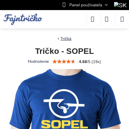
Panel používateľa
Tričká
Tričko - SOPEL
Hodnotenie
4.68
/
5
(
19
x)