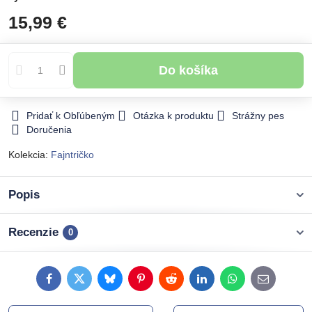
15,99 €
Do košíka
Pridať k Obľúbeným
Otázka k produktu
Strážny pes
Doručenia
Kolekcia:
Fajntričko
Popis
Recenzie
0
Facebook
Twitter
Bluesky
Pinterest
Reddit
LinkedIn
WhatsApp
E-
mail