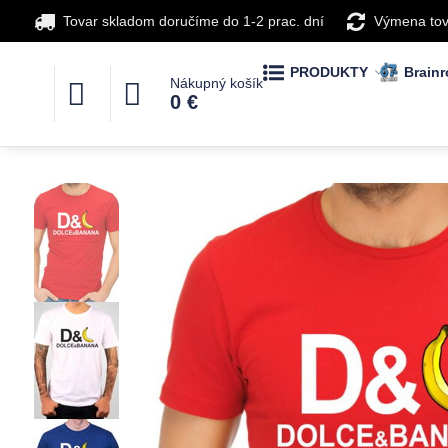
Tovar skladom doručíme do 1-2 prac. dní
Výmena tov
PRODUKTY
Brainr
Nákupný košík
0 €