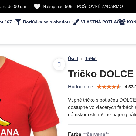
aru do 90 dní.
Nákup nad 50€ = POŠTOVNÉ ZADARMO
ot / 67
Rozlúčka so slobodou
VLASTNÁ POTLAČ
KON
Úvod
Tričká
Tričko DOLC
Hodnotenie
4.57
/
Vtipné tričko s potlačou DOLCE
dostupné vo viacerých farbách 
dámskom strihu! Tie najorigináln
Farba