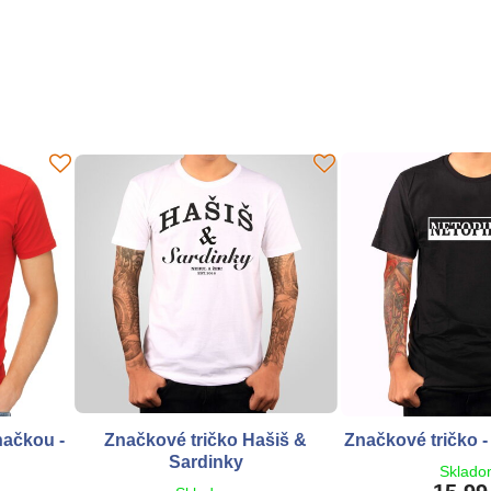
načkou -
Značkové tričko Hašiš &
Značkové tričko
Sardinky
Sklad