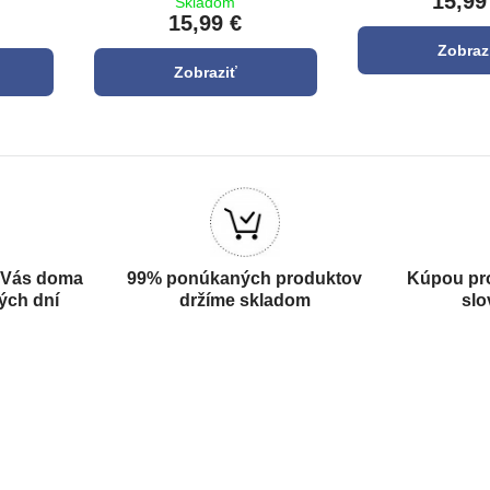
15,99
Skladom
15,99 €
Zobraz
Zobraziť
 Vás doma
99% ponúkaných produktov
Kúpou pr
ých dní
držíme skladom
slo