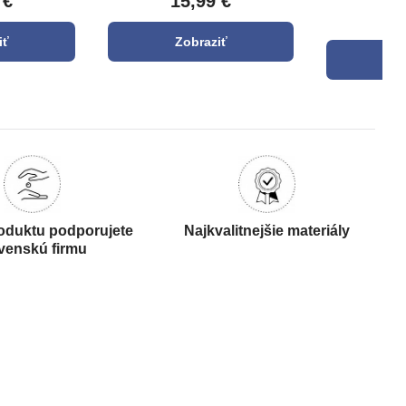
 €
15,99 €
S
2
iť
Zobraziť
Z
oduktu podporujete
Najkvalitnejšie materiály
venskú firmu