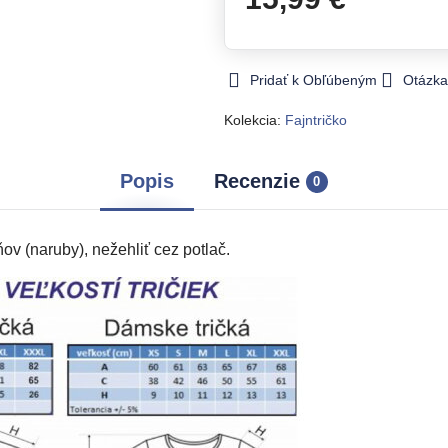
Pridať k Obľúbeným
Otázka
Kolekcia:
Fajntričko
Popis
Recenzie
0
v (naruby), nežehliť cez potlač.