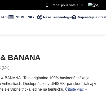
Panel používateľa
TAKT
PODMIENKY
Naše Technológie
Najčastejśie otáz
E & BANANA
5
(
30
x)
 & BANANA . Toto originálne 100% bavlnené tričko je
a veľkostiach. Dostupné ako v UNISEX- pánskom, tak aj v
ejšie vtipné trička jedine na fajntričku.
Čítajte viac