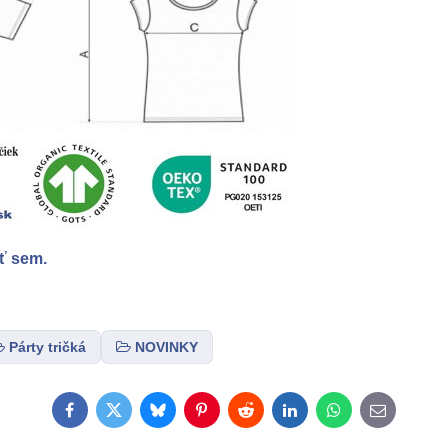
ť sem.
Párty tričká
NOVINKY
Facebook
Twitter
Bluesky
Pinterest
Reddit
LinkedIn
WhatsApp
E-
mail