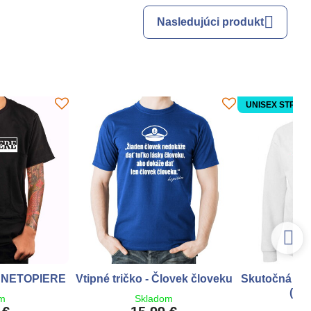
Nasledujúci produkt
UNISEX STRIH
 - NETOPIERE
Vtipné tričko - Človek človeku
Skutočná Z
(žia
om
Skladom