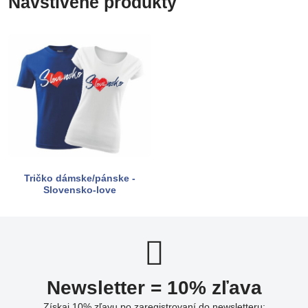
Navštívené produkty
Tričko dámske/pánske -
Slovensko-love
Newsletter = 10% zľava
Získaj 10% zľavu po zaregistrovaní do newsletteru: