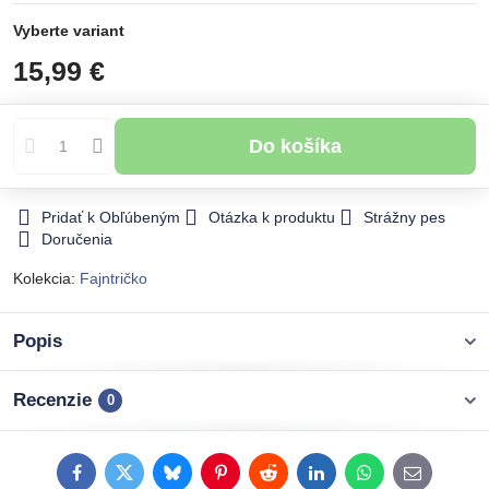
Vyberte variant
15,99 €
Do košíka
Pridať k Obľúbeným
Otázka k produktu
Strážny pes
Doručenia
Kolekcia:
Fajntričko
Popis
Recenzie
0
Facebook
Twitter
Bluesky
Pinterest
Reddit
LinkedIn
WhatsApp
E-