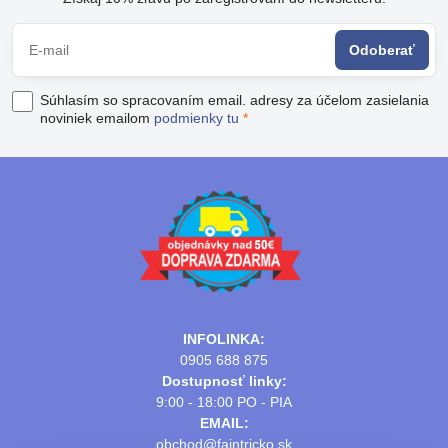
Odoberať
Súhlasím so spracovaním email. adresy za účelom zasielania
noviniek emailom
podmienky tu
*
INFOLINKA:
0905 688 875
Dostupnosť linky:
9:00 - 18:00 PO - PIA
EMAIL:
obchod@fajntricko.sk