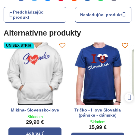
mail
Predchádzajúci
Nasledujúci produkt
produkt
Alternatívne produkty
UNISEX STRIH
Mikina- Slovensko-love
Tričko - I love Slovakia
(pánske - dámske)
Skladom
29,90 €
Skladom
15,99 €
Zobraziť