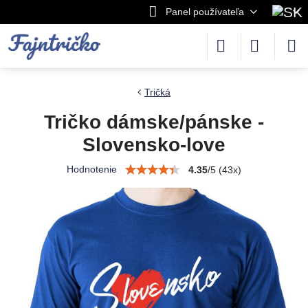
Panel používateľa
Tričká
Tričko dámske/pánske -
Slovensko-love
Hodnotenie
4.35
/
5
(
43
x)