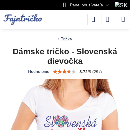
Panel používateľa
Tričká
Dámske tričko - Slovenská
dievočka
Hodnotenie
3.72
/
5
(
29
x)