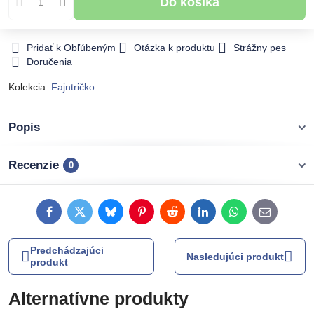
Do košíka
Pridať k Obľúbeným
Otázka k produktu
Strážny pes
Doručenia
Kolekcia:
Fajntričko
Popis
Recenzie
0
Facebook
Twitter
Bluesky
Pinterest
Reddit
LinkedIn
WhatsApp
E-
mail
Predchádzajúci
Nasledujúci produkt
produkt
Alternatívne produkty