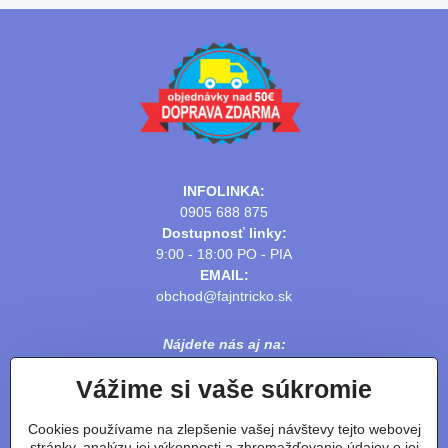
INFOLINKA:
0905 688 875
Dostupnosť linky:
9:00 - 18:00 PO - PIA
EMAIL:
obchod@fajntricko.sk
Nájdete nás aj na:
Vážime si vaše súkromie
Cookies používame na zlepšenie vašej návštevy tejto webovej
stránky, analýzu jej výkonnosti a zhromažďovanie údajov o jej