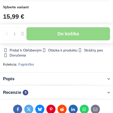
Vyberte variant
15,99 €
Do košíka
Pridať k Obľúbeným
Otázka k produktu
Strážny pes
Doručenia
Kolekcia:
Fajntričko
Popis
Recenzie
0
Facebook
Twitter
Bluesky
Pinterest
Reddit
LinkedIn
WhatsApp
E-