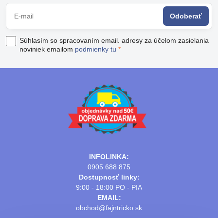
Odoberať
Súhlasím so spracovaním email. adresy za účelom zasielania
noviniek emailom
podmienky tu
*
INFOLINKA:
0905 688 875
Dostupnosť linky:
9:00 - 18:00 PO - PIA
EMAIL:
obchod@fajntricko.sk