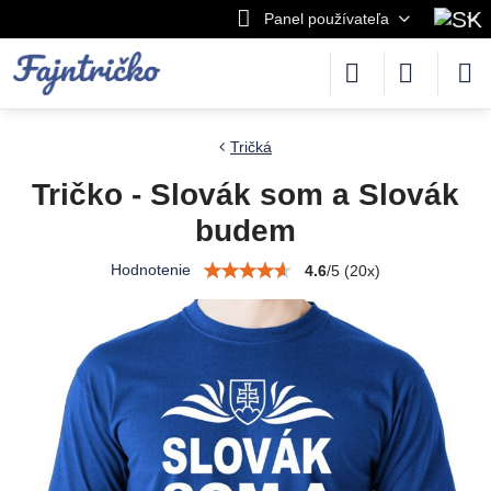
Panel používateľa
Tričká
Tričko - Slovák som a Slovák
budem
Hodnotenie
4.6
/
5
(
20
x)