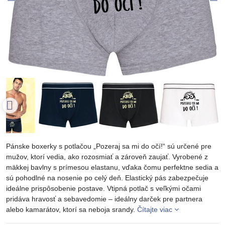
Pánske boxerky s potlačou „Pozeraj sa mi do očí!“ sú určené pre
mužov, ktorí vedia, ako rozosmiať a zároveň zaujať. Vyrobené z
mäkkej bavlny s prímesou elastanu, vďaka čomu perfektne sedia a
sú pohodlné na nosenie po celý deň. Elastický pás zabezpečuje
ideálne prispôsobenie postave. Vtipná potlač s veľkými očami
pridáva hravosť a sebavedomie – ideálny darček pre partnera
alebo kamarátov, ktorí sa neboja srandy.
Čítajte viac