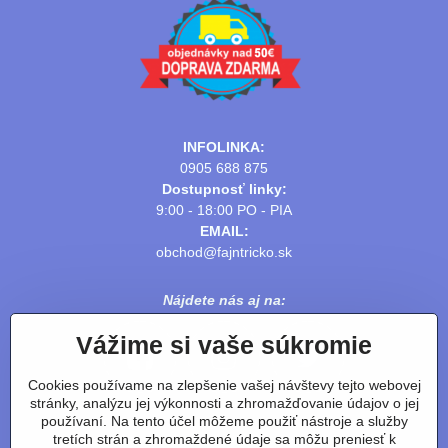
INFOLINKA:
0905 688 875
Dostupnosť linky:
9:00 - 18:00 PO - PIA
EMAIL:
obchod@fajntricko.sk
Nájdete nás aj na:
Vážime si vaše súkromie
Cookies používame na zlepšenie vašej návštevy tejto webovej
stránky, analýzu jej výkonnosti a zhromažďovanie údajov o jej
používaní. Na tento účel môžeme použiť nástroje a služby
tretích strán a zhromaždené údaje sa môžu preniesť k