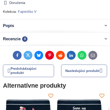
Doručenia
Kolekcia:
Fajntričko V
Popis
Recenzie
0
Facebook
Twitter
Bluesky
Pinterest
Reddit
LinkedIn
WhatsApp
E-
mail
Predchádzajúci
Nasledujúci produkt
produkt
Alternatívne produkty