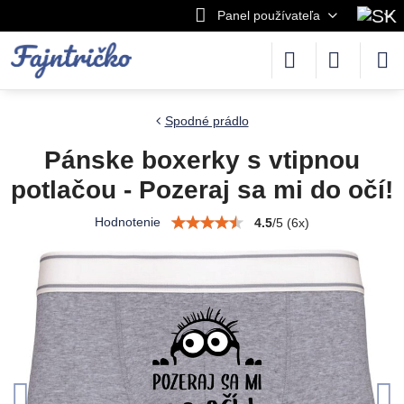
Panel používateľa
Spodné prádlo
Pánske boxerky s vtipnou
potlačou - Pozeraj sa mi do očí!
Hodnotenie
4.5
/
5
(
6
x)