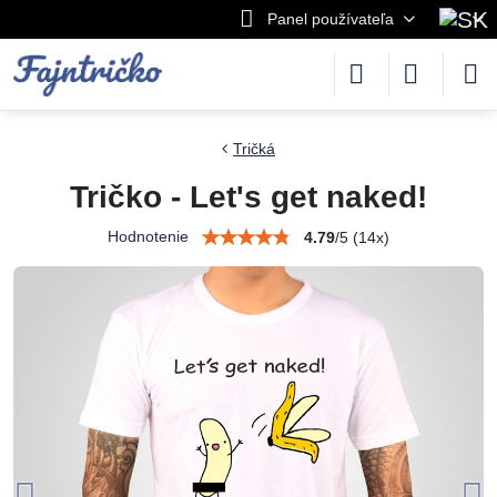
Panel používateľa
Tričká
Tričko - Let's get naked!
Hodnotenie
4.79
/
5
(
14
x)