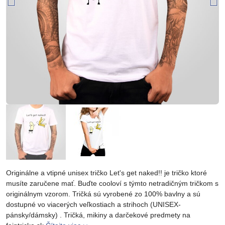
Originálne a vtipné unisex tričko Let's get naked!! je tričko ktoré
musíte zaručene mať. Buďte cooloví s týmto netradičným tričkom s
originálnym vzorom. Tričká sú vyrobené zo 100% bavlny a sú
dostupné vo viacerých veľkostiach a strihoch (UNISEX-
pánsky/dámsky) . Tričká, mikiny a darčekové predmety na