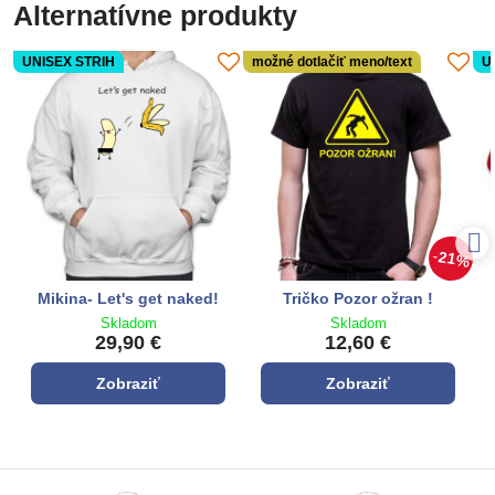
Alternatívne produkty
UNISEX STRIH
možné dotlačiť meno/text
U
21%
Mikina- Let's get naked!
Tričko Pozor ožran !
Skladom
Skladom
29,90 €
12,60 €
Zobraziť
Zobraziť