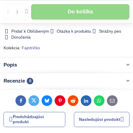
Do košíka
Pridať k Obľúbeným
Otázka k produktu
Strážny pes
Doručenia
Kolekcia:
Fajntričko
Popis
Recenzie
0
Facebook
Twitter
Bluesky
Pinterest
Reddit
LinkedIn
WhatsApp
E-
mail
Predchádzajúci
Nasledujúci produkt
produkt