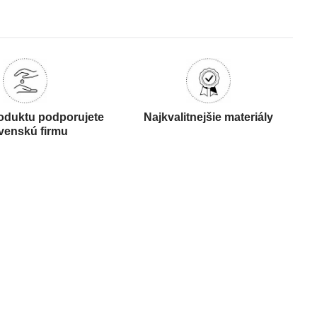
oduktu podporujete
Najkvalitnejšie materiály
venskú firmu