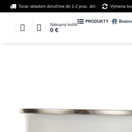
Tovar skladom doručíme do 1-2 prac. dní
Výmena tov
PRODUKTY
Brainr
Nákupný košík
0 €