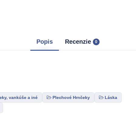
Popis
Recenzie
0
eky, vankúše a iné
Plechové Hrnčeky
Láska