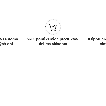
 Vás doma
99% ponúkaných produktov
Kúpou pr
ých dní
držíme skladom
slo