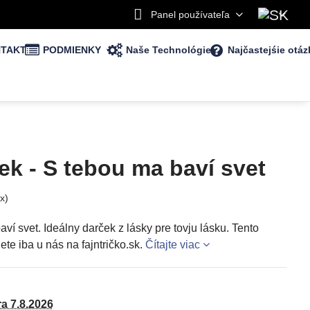
Panel používateľa
TAKT
PODMIENKY
Naše Technológie
Najčastejśie otáz
k - S tebou ma baví svet
x)
ví svet. Ideálny darček z lásky pre tovju lásku. Tento
te iba u nás na fajntričko.sk.
Čítajte viac
ra
7.8.2026