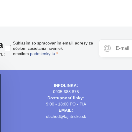
a
Súhlasím so spracovaním email. adresy za
účelom zasielania noviniek
emailom
podmienky tu
*
ru:
INFOLINKA:
0905 688 875
Dostupnosť linky:
9:00 - 18:00 PO - PIA
EMAIL:
obchod@fajntricko.sk