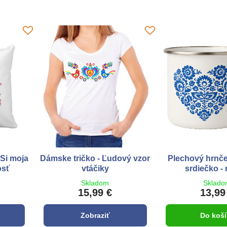
 Si moja
Dámske tričko - Ľudový vzor
Plechový hrnče
osť
vtáčiky
srdiečko -
Skladom
Sklad
15,99 €
13,99
Zobraziť
Do koší