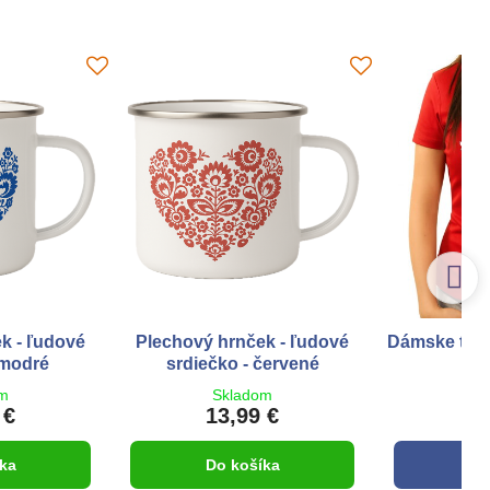
k - ľudové
Plechový hrnček - ľudové
Dámske trič
 modré
srdiečko - červené
sr
om
Skladom
S
 €
13,99 €
1
ka
Do košíka
Z