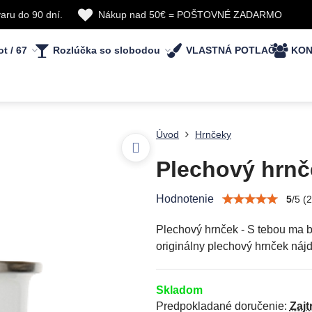
aru do 90 dní.
Nákup nad 50€ = POŠTOVNÉ ZADARMO
ot / 67
Rozlúčka so slobodou
VLASTNÁ POTLAČ
KON
Úvod
Hrnčeky
Plechový hrnče
Hodnotenie
5
/
5
(
2
Plechový hrnček - S tebou ma ba
originálny plechový hrnček nájde
Skladom
Predpokladané doručenie:
Zajt