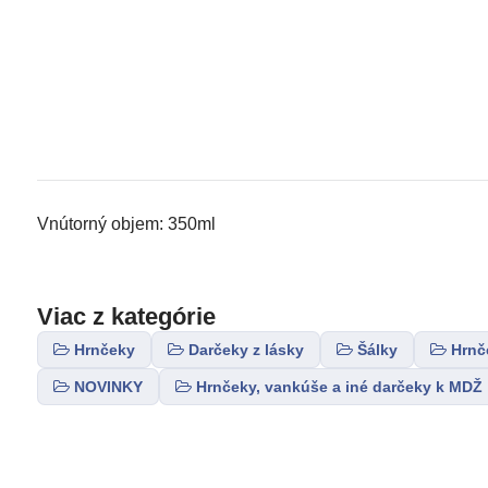
Vnútorný objem: 350ml
Viac z kategórie
Hrnčeky
Darčeky z lásky
Šálky
Hrnč
NOVINKY
Hrnčeky, vankúše a iné darčeky k MDŽ