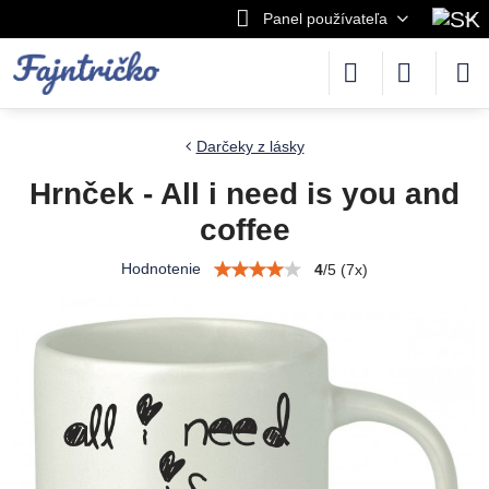
Panel používateľa
Darčeky z lásky
Hrnček - All i need is you and
coffee
Hodnotenie
4
/
5
(
7
x)