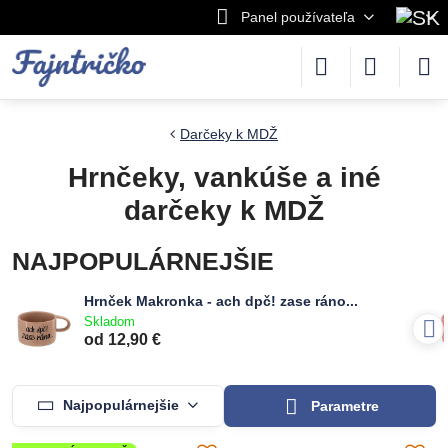
Panel používateľa
Darčeky k MDŽ
Hrnčeky, vankúše a iné
darčeky k MDŽ
NAJPOPULÁRNEJŠIE
Hrnček Makronka - ach dpč! zase ráno...
Skladom
od 12,90 €
Najpopulárnejšie
Parametre