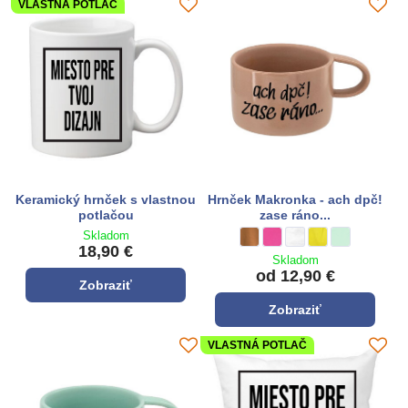
VLASTNÁ POTLAČ
Keramický hrnček s vlastnou
Hrnček Makronka - ach dpč!
potlačou
zase ráno...
Skladom
Hrnček Makronka - ach dpč! zase
hnedá
Hrnček Makronka - ach dpč! 
ružová
Hrnček Makronka - ach 
biela
Hrnček Makronka - 
žltá
Hrnček Makron
pepermint
18,90 €
Skladom
od 12,90 €
Zobraziť
Zobraziť
VLASTNÁ POTLAČ