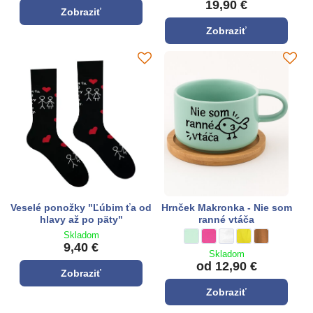
19,90 €
Zobraziť
Zobraziť
Veselé ponožky "Ľúbim ťa od
Hrnček Makronka - Nie som
hlavy až po päty"
ranné vtáča
Skladom
Hrnček Makronka - Nie som rann
pepermint
Hrnček Makronka - Nie som 
ružová
Hrnček Makronka - Nie
biela
Hrnček Makronka -
žltá
Hrnček Makron
hnedá
9,40 €
Skladom
od 12,90 €
Zobraziť
Zobraziť