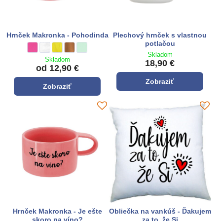
Hrnček Makronka - Pohodinda
Plechový hrnček s vlastnou
potlačou
Hrnček Makronka - Pohodinda - Farba:
ružová
Hrnček Makronka - Pohodinda - Farba:
biela
Hrnček Makronka - Pohodinda - Farba:
žltá
Hrnček Makronka - Pohodinda - Farba:
hnedá
Hrnček Makronka - Pohodinda - Farba:
pepermint
Skladom
Skladom
18,90 €
od 12,90 €
Zobraziť
Zobraziť
Hrnček Makronka - Je ešte
Obliečka na vankúš - Ďakujem
skoro na víno?
za to, že Si