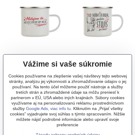
Plechový hrnček - Milujem ťa,
Plechový hrnček - Mám ťa
pretože si presne taký ako ja -
rada, pretože...
Vážime si vaše súkromie
A ja som najlepšia!
Skladom
13,99 €
Skladom
Cookies používame na zlepšenie vašej návštevy tejto webovej
13,99 €
stránky, analýzu jej výkonnosti a zhromažďovanie údajov o jej
Do košíka
používaní. Na tento účel môžeme použiť nástroje a služby
Zobraziť
tretích strán a zhromaždené údaje sa môžu preniesť k
partnerom v EÚ, USA alebo iných krajinách. Súbory cookies
UNISEX STRIH
využívame aj na personalizovanú reklamu prostredníctvom
služby
Google Ads, viac info tu.
Kliknutím na „Prijať všetky
cookies" vyjadrujete svoj súhlas s týmto spracovaním. Nižšie
môžete nájsť podrobné informácie alebo upraviť svoje
preferencie
Zásady ochrany osobných údajov