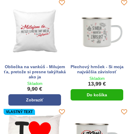
Obliečka na vankúš - Milujem
Plechový hrnček - Si moja
ťa, pretože si presne taký/taká
najväčšia závislosť
ako ja
Skladom
13,99 €
Skladom
9,90 €
Do košíka
Zobraziť
VLASTNÝ TEXT