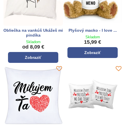
Obliečka na vankúš Ukážeš mi
Plyšový macko - I love ...
pindíka
Skladom
15,99 €
Skladom
od 8,09 €
Zobraziť
Zobraziť