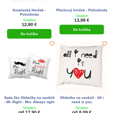
Keramický Hrnček -
Plechový hrnček - Pohodinda
Pohodinda
Skladom
13,99 €
Skladom
12,90 €
Do košíka
Do košíka
Sada 2ks Obliečky na vankúš
Obliečka na vankúš - All i
- Mr. Right - Mrs. Always right
need is you
Skladom
Skladom
od 17,90 €
od 8,09 €