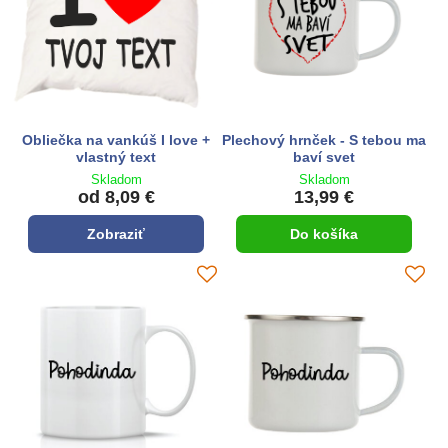
Obliečka na vankúš I love +
Plechový hrnček - S tebou ma
vlastný text
baví svet
Skladom
Skladom
od 8,09 €
13,99 €
Zobraziť
Do košíka