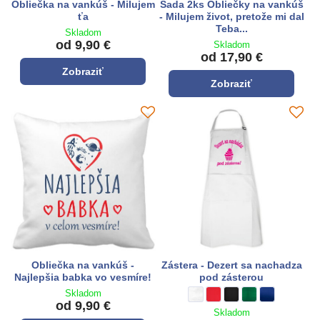
Obliečka na vankúš - Milujem
Sada 2ks Obliečky na vankúš
ťa
- Milujem život, pretože mi dal
Teba...
Skladom
od 9,90 €
Skladom
od 17,90 €
Zobraziť
Zobraziť
Obliečka na vankúš -
Zástera - Dezert sa nachadza
Najlepšia babka vo vesmíre!
pod zásterou
Skladom
Zástera - Dezert sa nachadza po
biela
Zástera - Dezert sa nachad
**červená**
Zástera - Dezert sa na
čierna
Zástera - Dezert 
zelená
Zástera - Dez
kráľovská mo
od 9,90 €
Skladom