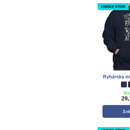
UNISEX STRIH
Rybárska mi
Ryb
tma
Skl
29,
Zob