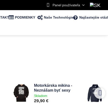
Panel používateľa
TAKT
PODMIENKY
Naše Technológie
Najčastejśie otáz
Motorkárska mikina -
Neznášam byť sexy
Skladom
29,90 €