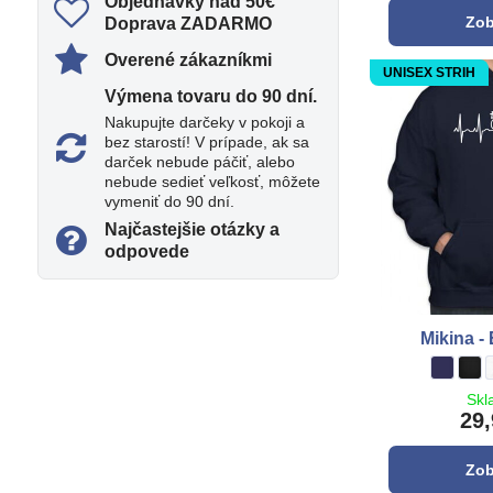
Objednávky nad 50€
Zob
Doprava ZADARMO
Overené zákazníkmi
UNISEX STRIH
Výmena tovaru do 90 dní​.
Nakupujte darčeky v pokoji a
bez starostí! V prípade, ak sa
darček nebude páčiť, alebo
nebude sedieť veľkosť, môžete
vymeniť do 90 dní.
Najčastejšie otázky a
odpovede
Mikina -
Mikina -
tmavo m
Mik
čie
Skl
29,
Zob