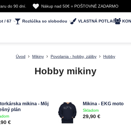
aru do 90 dní.
Nákup nad 50€ = POŠTOVNÉ ZADARMO
ot / 67
Rozlúčka so slobodou
VLASTNÁ POTLAČ
KON
Úvod
Mikiny
Povolania - hobby, záliby
Hobby
Hobby mikiny
torkárska mikina - Môj
Mikina - EKG moto
ešný plán
Skladom
29,90 €
ladom
,90 €