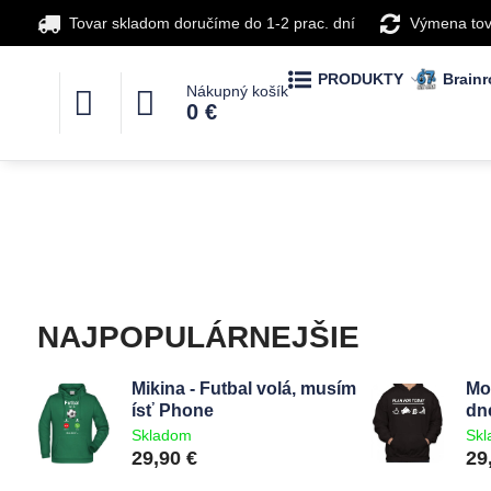
Tovar skladom doručíme do 1-2 prac. dní
Výmena tov
PRODUKTY
Brainr
Nákupný košík
0 €
NAJPOPULÁRNEJŠIE
Mikina - Futbal volá, musím
Mo
ísť Phone
dn
Skladom
Sk
29,90 €
29