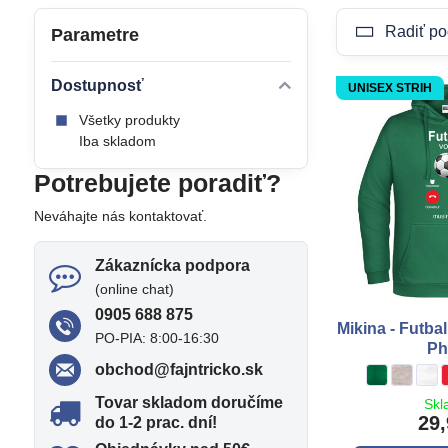
Radiť po
Parametre
Dostupnosť
UNISEX STRIH
Všetky produkty
Iba skladom
Potrebujete poradiť?
Neváhajte nás kontaktovať.
Zákaznícka podpora
(online chat)
0905 688 875
Mikina - Futba
PO-PIA: 8:00-16:30
Ph
obchod​@fajntricko​.sk
Mikina - Futb
zelená
Mikina -
sivá
Miki
biel
Tovar skladom doručíme
Skl
29,
do 1-2 prac​. dní!