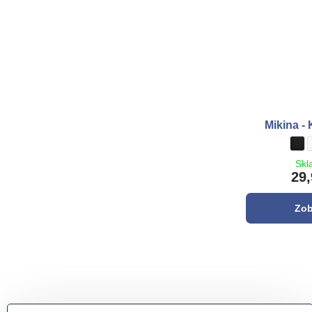
Mikina -
Miki
čie
Skl
29,
Zob