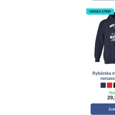
UNISEX STRIH
Rybárska mi
nenase
Rybárska
tmavo m
Ryb
**č
Skl
29,
Zob