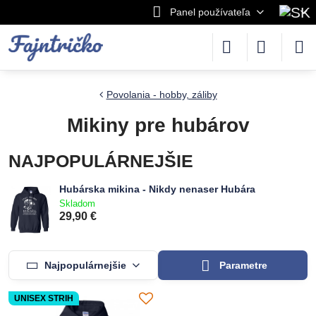
Panel používateľa
Povolania - hobby, záliby
Mikiny pre hubárov
NAJPOPULÁRNEJŠIE
Hubárska mikina - Nikdy nenaser Hubára
Skladom
29,90 €
Najpopulárnejšie
Parametre
UNISEX STRIH