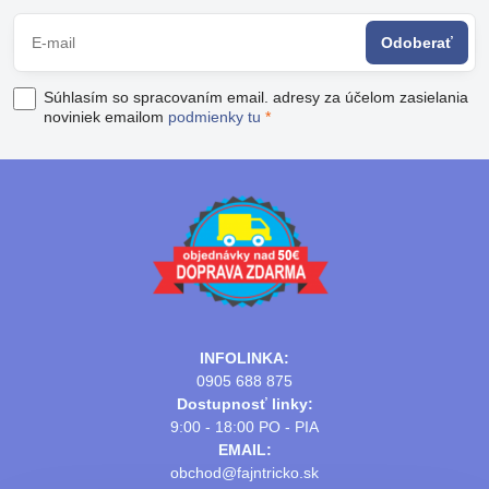
Odoberať
Súhlasím so spracovaním email. adresy za účelom zasielania
noviniek emailom
podmienky tu
*
INFOLINKA:
0905 688 875
Dostupnosť linky:
9:00 - 18:00 PO - PIA
EMAIL:
obchod@fajntricko.sk