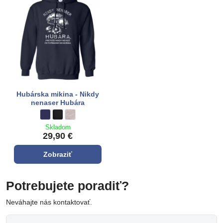
Hubárska mikina - Nikdy
nenaser Hubára
Hubárska mikina - Nikdy nenaser Hubára - Farba:
tmavo modrá
Hubárska mikina - Nikdy nenaser Hubára - Farba:
čierna
Hubárska mikina - Nikdy nenaser Hubára - Farba:
sivá
Skladom
29,90 €
Zobraziť
Potrebujete poradiť?
Neváhajte nás kontaktovať.