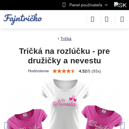
Panel používateľa
Tričká
Tričká na rozlúčku - pre
družičky a nevestu
Hodnotenie
4.52
/
5
(
93
x)