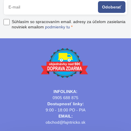
Odoberať
Súhlasím so spracovaním email. adresy za účelom zasielania
noviniek emailom
podmienky tu
*
INFOLINKA:
0905 688 875
Dostupnosť linky:
9:00 - 18:00 PO - PIA
EMAIL:
obchod@fajntricko.sk