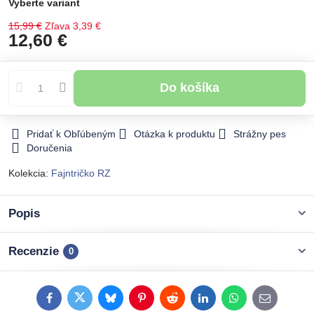
Vyberte variant
15,99 €
Zľava
3,39 €
12,60 €
Do košíka
Pridať k Obľúbeným
Otázka k produktu
Strážny pes
Doručenia
Kolekcia:
Fajntričko RZ
Popis
Recenzie
0
Facebook
Twitter
Bluesky
Pinterest
Reddit
LinkedIn
WhatsApp
E-
mail