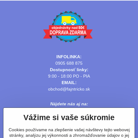
INFOLINKA:
0905 688 875
Dostupnosť linky:
9:00 - 18:00 PO - PIA
EMAIL:
obchod@fajntricko.sk
Nájdete nás aj na:
Vážime si vaše súkromie
Cookies používame na zlepšenie vašej návštevy tejto webovej
stránky, analýzu jej výkonnosti a zhromažďovanie údajov o jej