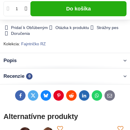
Do košíka
Pridať k Obľúbeným
Otázka k produktu
Strážny pes
Doručenia
Kolekcia:
Fajntričko RZ
Popis
Recenzie
0
Facebook
Twitter
Bluesky
Pinterest
Reddit
LinkedIn
WhatsApp
E-
mail
Alternatívne produkty