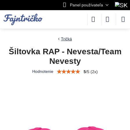
Panel používateľa
Tričká
Šiltovka RAP - Nevesta/Team
Nevesty
Hodnotenie
5
/
5
(
2
x)