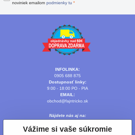
noviniek emailom
podmienky tu
*
INFOLINKA:
0905 688 875
Dostupnosť linky:
9:00 - 18:00 PO - PIA
EMAIL:
obchod@fajntricko.sk
Nájdete nás aj na:
Vážime si vaše súkromie