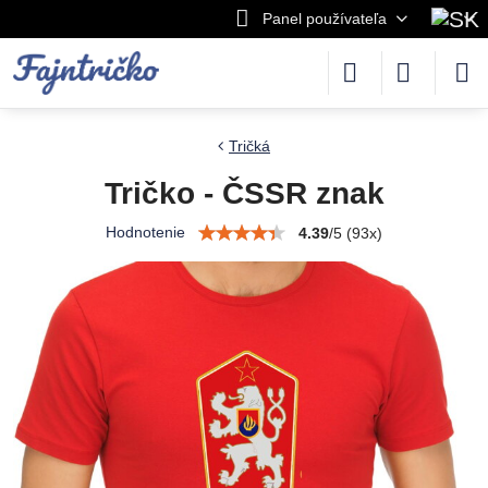
Panel používateľa
Tričká
Tričko - ČSSR znak
Hodnotenie
4.39
/
5
(
93
x)