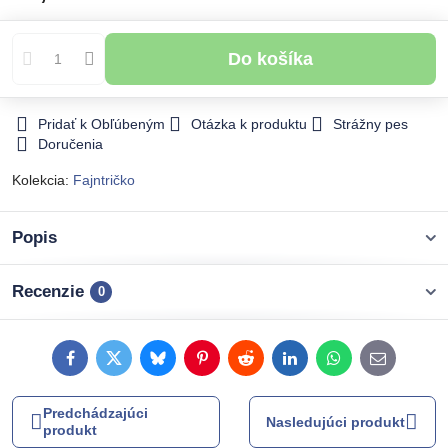
Do košíka
Pridať k Obľúbeným
Otázka k produktu
Strážny pes
Doručenia
Kolekcia:
Fajntričko
Popis
Recenzie
0
Facebook
Twitter
Bluesky
Pinterest
Reddit
LinkedIn
WhatsApp
E-
mail
Predchádzajúci
Nasledujúci produkt
produkt