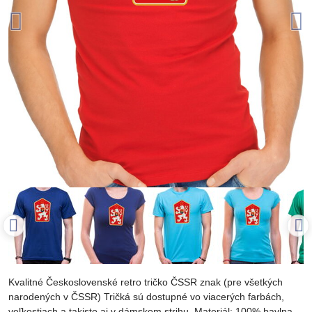
Kvalitné Československé retro tričko ČSSR znak (pre všetkých
narodených v ČSSR) Tričká sú dostupné vo viacerých farbách,
veľkostiach a takisto aj v dámskom strihu. Materiál: 100% bavlna.