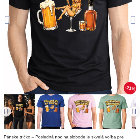
21%
Pánske tričko – Posledná noc na slobode je skvelá voľba pre