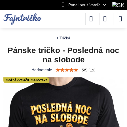
Panel používateľa
Tričká
Pánske tričko - Posledná noc
na slobode
Hodnotenie
5
/
5
(
1
x)
možné dotlačiť meno/text