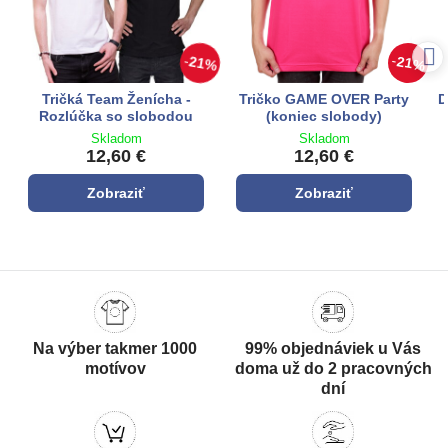
21%
21%
Tričká Team Ženícha -
Tričko GAME OVER Party
D
Rozlúčka so slobodou
(koniec slobody)
Skladom
Skladom
12,60 €
12,60 €
Zobraziť
Zobraziť
Na výber takmer 1000
99% objednáviek u Vás
motívov
doma už do 2 pracovných
dní