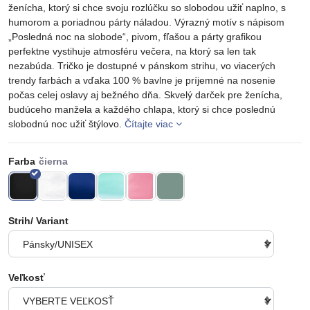
ženícha, ktorý si chce svoju rozlúčku so slobodou užiť naplno, s
humorom a poriadnou párty náladou. Výrazný motív s nápisom
„Posledná noc na slobode“, pivom, fľašou a párty grafikou
perfektne vystihuje atmosféru večera, na ktorý sa len tak
nezabúda. Tričko je dostupné v pánskom strihu, vo viacerých
trendy farbách a vďaka 100 % bavlne je príjemné na nosenie
počas celej oslavy aj bežného dňa. Skvelý darček pre ženícha,
budúceho manžela a každého chlapa, ktorý si chce poslednú
slobodnú noc užiť štýlovo.
Čítajte viac
Farba
Strih/ Variant
Veľkosť