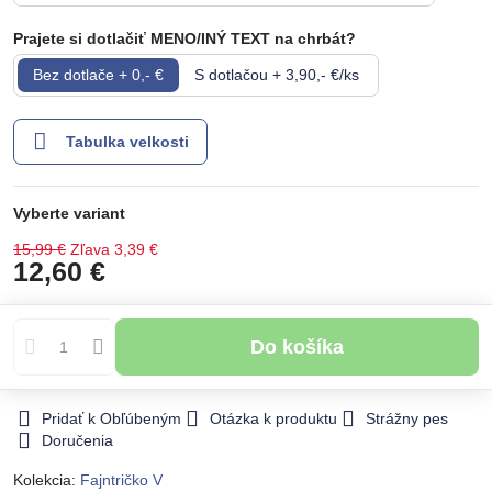
Prajete si dotlačiť MENO/INÝ TEXT na chrbát?
Bez dotlače + 0,- €
S dotlačou + 3,90,- €/ks
Tabulka velkosti
Vyberte variant
15,99 €
Zľava
3,39 €
12,60 €
Do košíka
Pridať k Obľúbeným
Otázka k produktu
Strážny pes
Doručenia
Kolekcia:
Fajntričko V