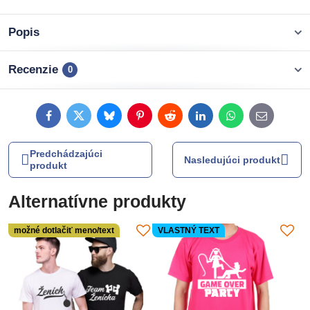
Popis
Recenzie
0
Facebook
Twitter
Bluesky
Pinterest
Reddit
LinkedIn
WhatsApp
E-
mail
Predchádzajúci
Nasledujúci produkt
produkt
Alternatívne produkty
možné dotlačiť meno/text
VLASTNÝ TEXT