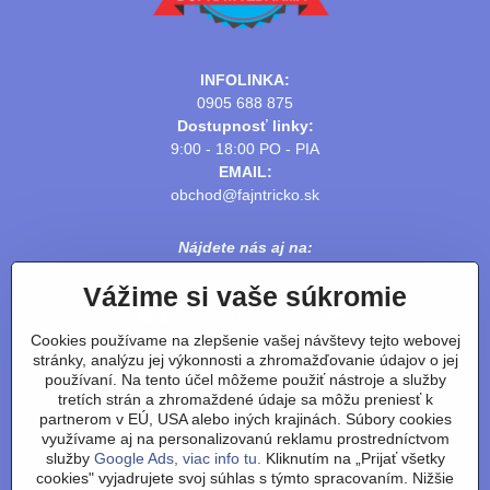
INFOLINKA:
0905 688 875
Dostupnosť linky:
9:00 - 18:00 PO - PIA
EMAIL:
obchod@fajntricko.sk
Nájdete nás aj na:
Vážime si vaše súkromie
Cookies používame na zlepšenie vašej návštevy tejto webovej
stránky, analýzu jej výkonnosti a zhromažďovanie údajov o jej
používaní. Na tento účel môžeme použiť nástroje a služby
tretích strán a zhromaždené údaje sa môžu preniesť k
partnerom v EÚ, USA alebo iných krajinách. Súbory cookies
využívame aj na personalizovanú reklamu prostredníctvom
služby
Google Ads, viac info tu.
Kliknutím na „Prijať všetky
cookies" vyjadrujete svoj súhlas s týmto spracovaním. Nižšie