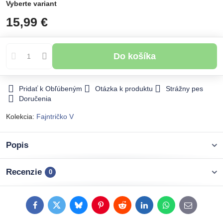
Vyberte variant
15,99 €
Do košíka
Pridať k Obľúbeným
Otázka k produktu
Strážny pes
Doručenia
Kolekcia:
Fajntričko V
Popis
Recenzie
0
Facebook
Twitter
Bluesky
Pinterest
Reddit
LinkedIn
WhatsApp
E-
mail