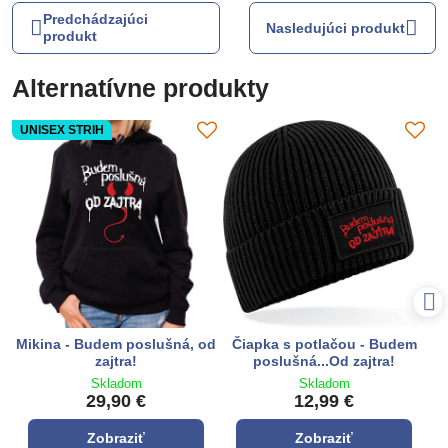
Predchádzajúci
Nasledujúci produkt
produkt
Alternatívne produkty
UNISEX STRIH
Mikina - Budem poslušná, od
Čiapka s potlačou - Budem
zajtra!
poslušná...Od zajtra!
Skladom
Skladom
29,90 €
12,99 €
Zobraziť
Zobraziť