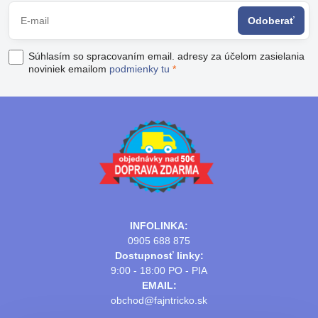
Odoberať
Súhlasím so spracovaním email. adresy za účelom zasielania
noviniek emailom
podmienky tu
*
INFOLINKA:
0905 688 875
Dostupnosť linky:
9:00 - 18:00 PO - PIA
EMAIL:
obchod@fajntricko.sk