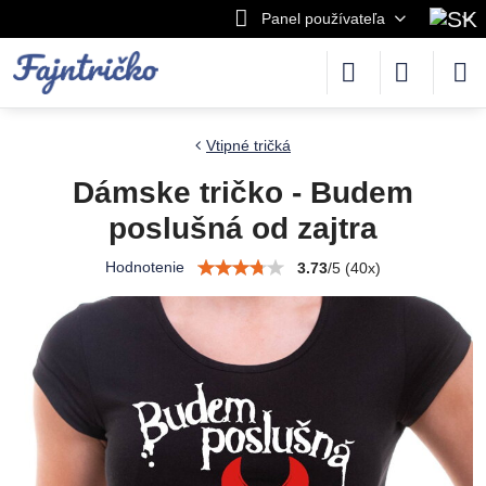
Panel používateľa
Vtipné tričká
Dámske tričko - Budem
poslušná od zajtra
Hodnotenie
3.73
/
5
(
40
x)