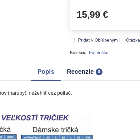
15,99 €
Pridať k Obľúbeným
Otázka
Kolekcia:
Fajntričko
Popis
Recenzie
0
v (naruby), nežehliť cez potlač.