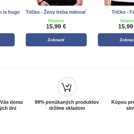
n is huge
Tričko - Ženy treba milovať
Tričko - F
Skladom
Sklad
15,99 €
15,99
Zobraziť
Zobraz
 Vás doma
99% ponúkaných produktov
Kúpou pr
ých dní
držíme skladom
slo