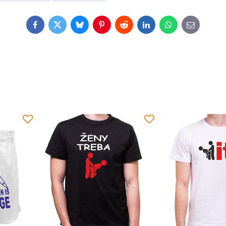
Facebook
Twitter
Bluesky
Pinterest
Reddit
LinkedIn
WhatsApp
E-
mail