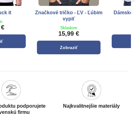
uck it
Značkové tričko - ĽV - Ľúbim
Dámske Tri
vypiť
om
S
 €
1
Skladom
15,99 €
iť
Z
Zobraziť
oduktu podporujete
Najkvalitnejšie materiály
venskú firmu