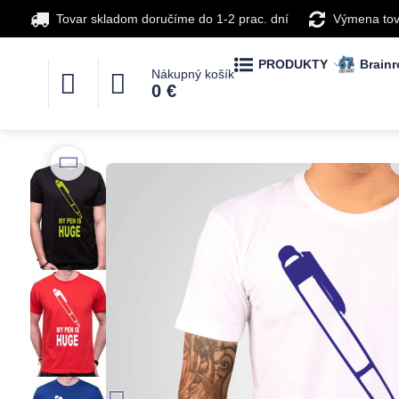
Tovar skladom doručíme do 1-2 prac. dní
Výmena tov
PRODUKTY
Brainr
Nákupný košík
0 €