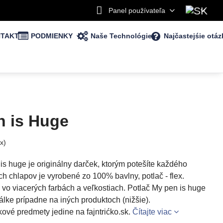
Panel používateľa
TAKT
PODMIENKY
Naše Technológie
Najčastejśie otáz
n is Huge
x)
 is huge je originálny darček, ktorým potešíte každého
h chlapov je vyrobené zo 100% bavlny, potlač - flex.
é vo viacerých farbách a veľkostiach. Potlač My pen is huge
šálke prípadne na iných produktoch (nižšie).
kové predmety jedine na fajntrićko.sk.
Čítajte viac