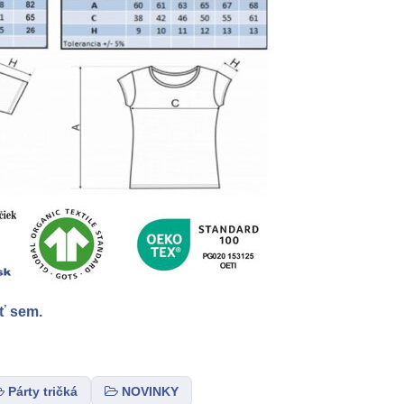
ť sem.
Párty tričká
NOVINKY