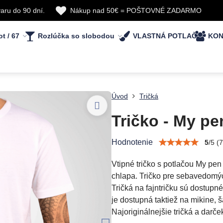
aru do 90 dní.
Nákup nad 50€ = POŠTOVNÉ ZADARMO
ot / 67
Rozlúčka so slobodou
VLASTNÁ POTLAČ
KON
Úvod
Tričká
Tričko - My pe
Hodnotenie
5
/
5
(
7
Vtipné tričko s potlačou My pen
chlapa. Tričko pre sebavedomýc
Tričká na fajntričku sú dostupn
je dostupná taktiež na mikine, 
Najoriginálnejšie tričká a darče