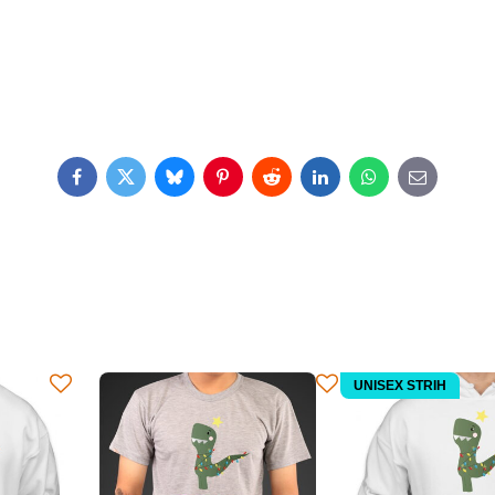
Facebook
Twitter
Bluesky
Pinterest
Reddit
LinkedIn
WhatsApp
E-
mail
UNISEX STRIH