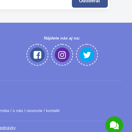
Odoberať
Nájdete nás aj na:
ýroba
/
o nás
/
recenzie
/
kontakt
jednávky