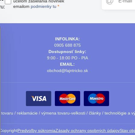
účelom zasielania noviniek
emailom
podmienky tu
*
ru:
INFOLINKA:
0905 688 875
Dostupnosť linky:
9:00 - 18:00 PO - PIA
EMAIL:
obchod@fajntricko.sk
 tovaru
/
reklamácie
/
výmena tovaru-velkosti
/
články
/
technológie a v
Copyright
Predvoľby súkromia
Zásady ochrany osobných údajov
Stav ob