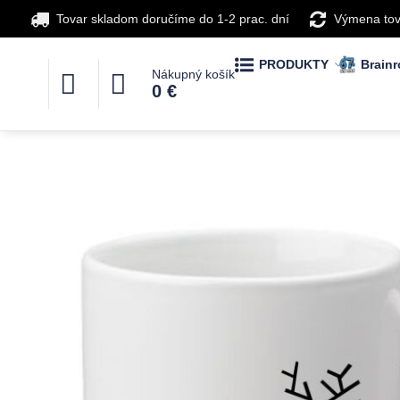
Tovar skladom doručíme do 1-2 prac. dní
Výmena tov
PRODUKTY
Brainr
Nákupný košík
0 €