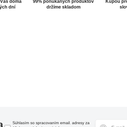
 Vás doma
99% ponúkaných produktov
Kúpou pr
ých dní
držíme skladom
slo
a
Súhlasím so spracovaním email. adresy za