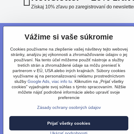
Získaj 10% zľavu po zaregistrovaní do newslette
Vážime si vaše súkromie
Cookies používame na zlepšenie vašej návštevy tejto webovej
stránky, analýzu jej výkonnosti a zhromažďovanie údajov o jej
používaní. Na tento účel môžeme použiť nástroje a služby
tretích strán a zhromaždené údaje sa môžu preniesť k
partnerom v EÚ, USA alebo iných krajinách. Súbory cookies
využívame aj na personalizovanú reklamu prostredníctvom
služby
Google Ads, viac info tu.
Kliknutím na „Prijať všetky
cookies" vyjadrujete svoj súhlas s týmto spracovaním. Nižšie
môžete nájsť podrobné informácie alebo upraviť svoje
preferencie
Zásady ochrany osobných údajov
Obchodné podmienky
/
vrátenie
Prijať všetky cookies
©
2026
Ukázať podrobnosti