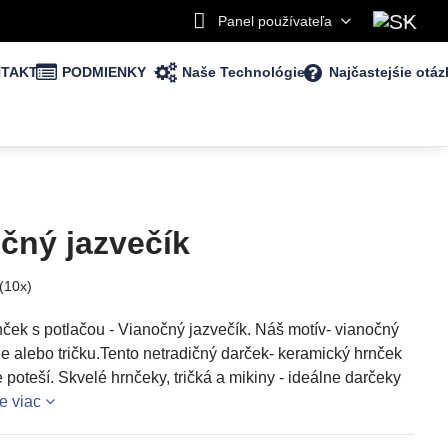
Panel používateľa
TAKT
PODMIENKY
Naše Technológie
Najčastejśie otáz
čný jazvečík
(
10
x)
nček s potlačou - Vianočný jazvečík. Náš motív- vianočný
ne alebo tričku.Tento netradičný darček- keramický hrnček
 poteší. Skvelé hrnčeky, tričká a mikiny - ideálne darčeky
te viac