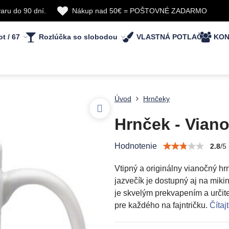
aru do 90 dní.
Nákup nad 50€ = POŠTOVNÉ ZADARMO
ot / 67
Rozlúčka so slobodou
VLASTNÁ POTLAČ
KON
Úvod
Hrnčeky
Hrnček - Viano
Hodnotenie
2.8
/
5
Vtipný a originálny vianočný hr
jazvečík je dostupný aj na miki
je skvelým prekvapením a určite
pre každého na fajntričku.
Čítaj