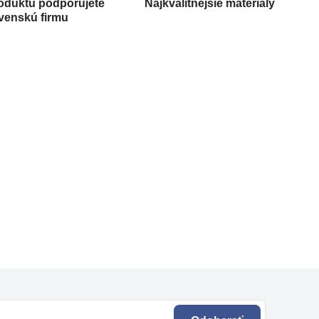
oduktu podporujete
Najkvalitnejšie materiály
venskú firmu