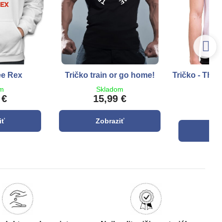
ee Rex
Tričko train or go home!
Tričko - The 
p
om
Skladom
 €
15,99 €
S
1
iť
Zobraziť
Z