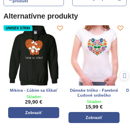
produkt
Alternatívne produkty
UNISEX STRIH
Mikina - Ľúbim sa líškať
Dámske tričko - Farebné
D
Ľudové srdiečko
Skladom
29,90 €
Skladom
15,99 €
Zobraziť
Zobraziť