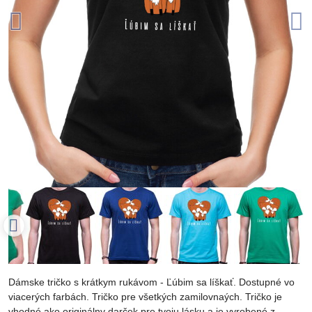
Dámske tričko s krátkym rukávom - Ľúbim sa líškať. Dostupné vo
viacerých farbách. Tričko pre všetkých zamilovnaých. Tričko je
vhodné ako originálny darček pre tvoju lásku a je vyrobené z