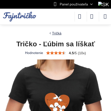
Panel používateľa
Tričká
Tričko - Ľúbim sa líškať
Hodnotenie
4.5
/
5
(
10
x)