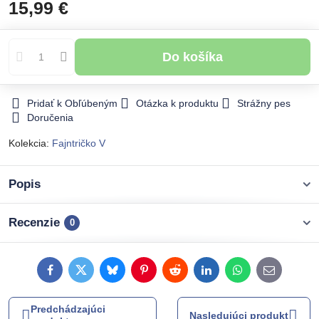
15,99 €
Do košíka
Pridať k Obľúbeným
Otázka k produktu
Strážny pes
Doručenia
Kolekcia:
Fajntričko V
Popis
Recenzie
0
Facebook
Twitter
Bluesky
Pinterest
Reddit
LinkedIn
WhatsApp
E-
mail
Predchádzajúci
Nasledujúci produkt