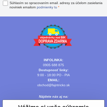
Súhlasím so spracovaním email. adresy za účelom zasielania
noviniek emailom
podmienky tu
*
INFOLINKA:
0905 688 875
Dostupnosť linky:
9:00 - 18:00 PO - PIA
EMAIL:
obchod@fajntricko.sk
Nájdete nás aj na: