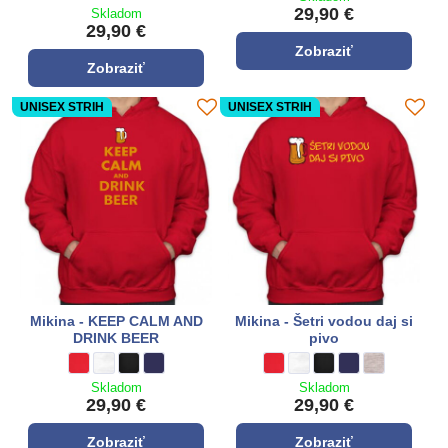
29,90 €
Skladom
29,90 €
Zobraziť
Zobraziť
UNISEX STRIH
UNISEX STRIH
Mikina - KEEP CALM AND
Mikina - Šetri vodou daj si
DRINK BEER
pivo
Mikina - KEEP CALM AND DRINK BEER - Farba:
**červená**
Mikina - KEEP CALM AND DRINK BEER - Farba:
biela
Mikina - KEEP CALM AND DRINK BEER - Farba:
čierna
Mikina - KEEP CALM AND DRINK BEER - Farba:
tmavo modrá
Mikina - Šetri vodou daj si pivo -
**červená**
Mikina - Šetri vodou daj si p
biela
Mikina - Šetri vodou daj
čierna
Mikina - Šetri vodo
tmavo modrá
Mikina - Šetri
sivá
Skladom
Skladom
29,90 €
29,90 €
Zobraziť
Zobraziť