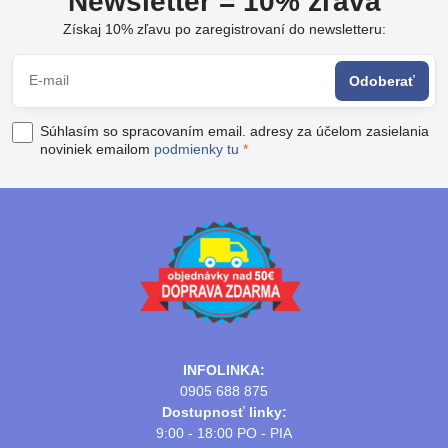
Newsletter = 10% zľava
Získaj 10% zľavu po zaregistrovaní do newsletteru:
Odoberať
Súhlasím so spracovaním email. adresy za účelom zasielania
noviniek emailom
podmienky tu
*
INFOLINKA:
0905 688 875
Dostupnosť linky:
9:00 - 18:00 PO - PIA