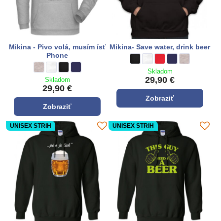
Mikina - Pivo volá, musím ísť
Mikina- Save water, drink beer
Phone
Mikina- Save water, drink beer -
čierna
Mikina- Save water, drink b
biela
Mikina- Save water, dri
**červená**
Mikina- Save water
tmavo modrá
Mikina- Save 
sivá
Mikina - Pivo volá, musím ísť Phone - Farba:
sivá
Mikina - Pivo volá, musím ísť Phone - Farba:
biela
Mikina - Pivo volá, musím ísť Phone - Farba:
čierna
Mikina - Pivo volá, musím ísť Phone - Farba:
tmavo modrá
Skladom
29,90 €
Skladom
29,90 €
Zobraziť
Zobraziť
UNISEX STRIH
UNISEX STRIH