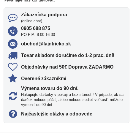
Zákaznícka podpora
(online chat)
0905 688 875
PO-PIA: 8:00-16:30
obchod​@fajntricko​.sk
Tovar skladom doručíme do 1-2 prac​. dní!
Objednávky nad 50€ Doprava ZADARMO
Overené zákazníkmi
Výmena tovaru do 90 dní​.
Nakupujte darčeky v pokoji a bez starostí! V prípade, ak sa
darček nebude páčiť, alebo nebude sedieť veľkosť, môžete
vymeniť do 90 dní.
Najčastejšie otázky a odpovede