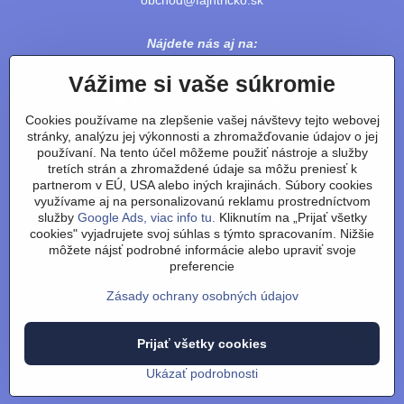
obchod@fajntricko.sk
Nájdete nás aj na:
Vážime si vaše súkromie
Cookies používame na zlepšenie vašej návštevy tejto webovej
stránky, analýzu jej výkonnosti a zhromažďovanie údajov o jej
používaní. Na tento účel môžeme použiť nástroje a služby
tretích strán a zhromaždené údaje sa môžu preniesť k
partnerom v EÚ, USA alebo iných krajinách. Súbory cookies
využívame aj na personalizovanú reklamu prostredníctvom
služby
Google Ads, viac info tu.
Kliknutím na „Prijať všetky
cookies" vyjadrujete svoj súhlas s týmto spracovaním. Nižšie
Obchodné podmienky
/
vrátenie tovaru
/
reklamácie
/
výmena
môžete nájsť podrobné informácie alebo upraviť svoje
tovaru-velkosti
/
články
/
technológie a výroba
/
o nás
/
preferencie
recenzie
/
kontakt
Zásady ochrany osobných údajov
©
2026
Copyright
Predvoľby súkromia
Zásady ochrany osobných údajov
Prijať všetky cookies
Stav objednávky
Ukázať podrobnosti
Vytvorené pomocou:
BiznisWeb.sk