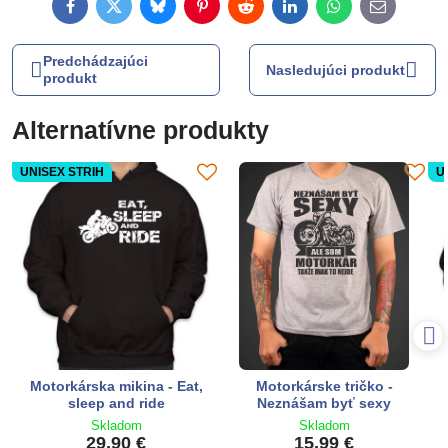
Facebook
Twitter
Bluesky
Pinterest
Reddit
LinkedIn
WhatsApp
E-
mail
Predchádzajúci
Nasledujúci produkt
produkt
Alternatívne produkty
UNISEX STRIH
U
Motorkárska mikina - Eat,
Motorkárske tričko -
sleep and ride
Neznášam byť sexy
Skladom
Skladom
29,90 €
15,99 €