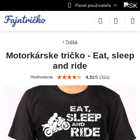
Panel používateľa
Tričká
Motorkárske tričko - Eat, sleep
and ride
Hodnotenie
4.31
/
5
(
32
x)