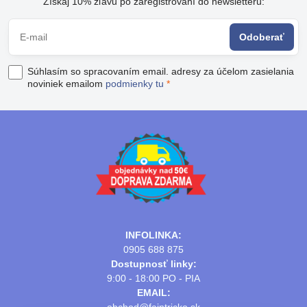
Získaj 10% zľavu po zaregistrovaní do newsletteru:
Odoberať
Súhlasím so spracovaním email. adresy za účelom zasielania
noviniek emailom
podmienky tu
*
INFOLINKA:
0905 688 875
Dostupnosť linky:
9:00 - 18:00 PO - PIA
EMAIL: