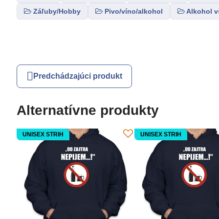
Záľuby/Hobby
Pivo/víno/alkohol
Alkohol 
Predchádzajúci produkt
Alternatívne produkty
UNISEX STRIH
UNISEX STRIH