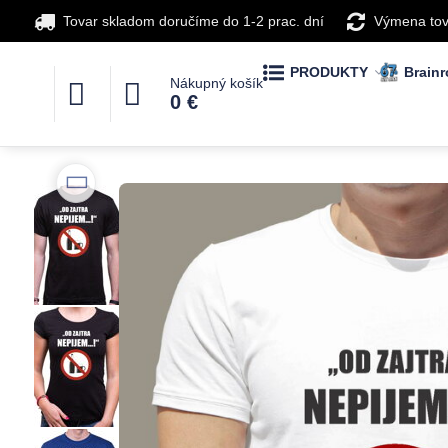
Tovar skladom doručíme do 1-2 prac. dní
Výmena tov
PRODUKTY
Brainr
Nákupný košík
0 €