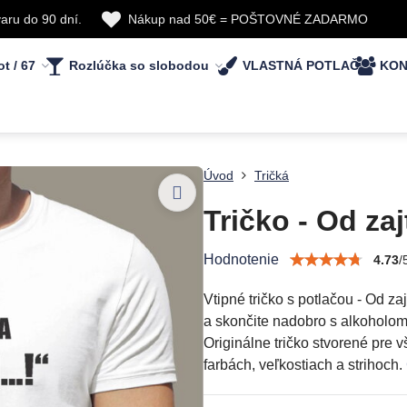
aru do 90 dní.
Nákup nad 50€ = POŠTOVNÉ ZADARMO
ot / 67
Rozlúčka so slobodou
VLASTNÁ POTLAČ
KON
Úvod
Tričká
Tričko - Od za
Hodnotenie
4.73
/
Vtipné tričko s potlačou - Od zaj
a skončite nadobro s alkoholom 
Originálne tričko stvorené pre 
farbách, veľkostiach a strihoch.