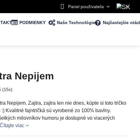
Panel používateľa
TAKT
PODMIENKY
Naše Technológie
Najčastejśie otáz
jtra Nepijem
5
(
15
x)
tra Nepijem. Zajtra, zajtra len nie dnes, kúpte si toto tričko
:) Kvalitné fajntričká sú vyrobené zo 100% bavlny.
všetkých milovníkov humoru je dostupné vo viacerých
Čítajte viac