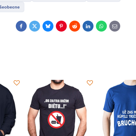
všeobecne
Facebook
Twitter
Bluesky
Pinterest
Reddit
LinkedIn
WhatsApp
E-
mail