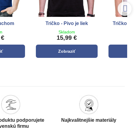
ruchom
Tričko - Pivo je liek
Tričko - J
om
Skladom
S
 €
15,99 €
1
iť
Zobraziť
Z
oduktu podporujete
Najkvalitnejšie materiály
venskú firmu