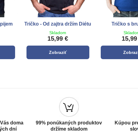
epijem
Tričko - Od zajtra držím Diétu
Tričko s b
Skladom
Sklad
15,99 €
15,99
Zobraziť
Zobraz
 Vás doma
99% ponúkaných produktov
Kúpou pr
ých dní
držíme skladom
slo