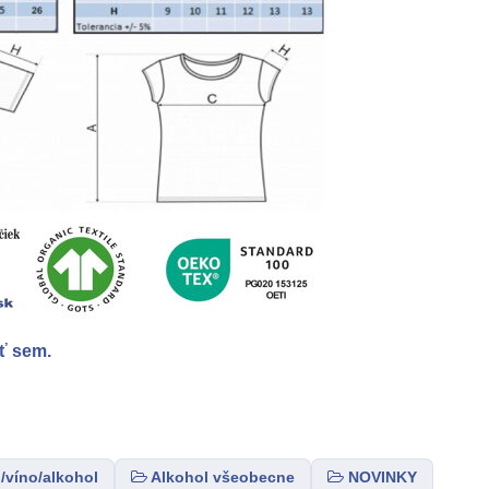
ť sem.
/víno/alkohol
Alkohol všeobecne
NOVINKY