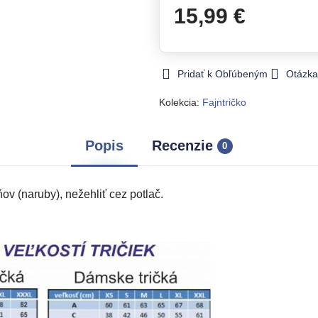
15,99 €
Pridať k Obľúbeným
Otázka
Kolekcia:
Fajntričko
Popis
Recenzie
0
v (naruby), nežehliť cez potlač.