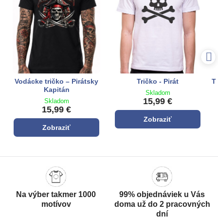
Vodácke tričko – Pirátsky
Tričko - Pirát
T
Kapitán
Skladom
15,99 €
Skladom
15,99 €
Zobraziť
Zobraziť
Na výber takmer 1000
99% objednáviek u Vás
motívov
doma už do 2 pracovných
dní