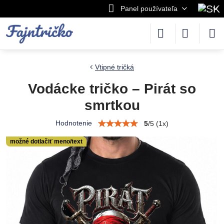
Panel používateľa
Vtipné tričká
Vodácke tričko – Pirát so
smrtkou
Hodnotenie
5
/
5
(
1
x)
možné dotlačiť meno/text