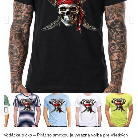
Vodácke tričko – Pirát so smrtkou je výrazná voľba pre všetkých