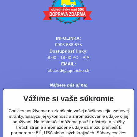
INFOLINKA:
0905 688 875
Dostupnosť linky:
9:00 - 18:00 PO - PIA
EMAIL:
obchod@fajntricko.sk
Nájdete nás aj na:
Vážime si vaše súkromie
Cookies používame na zlepšenie vašej návštevy tejto webovej
stránky, analýzu jej výkonnosti a zhromažďovanie údajov o jej
používaní. Na tento účel môžeme použiť nástroje a služby
tretích strán a zhromaždené údaje sa môžu preniesť k
partnerom v EÚ, USA alebo iných krajinách. Súbory cookies