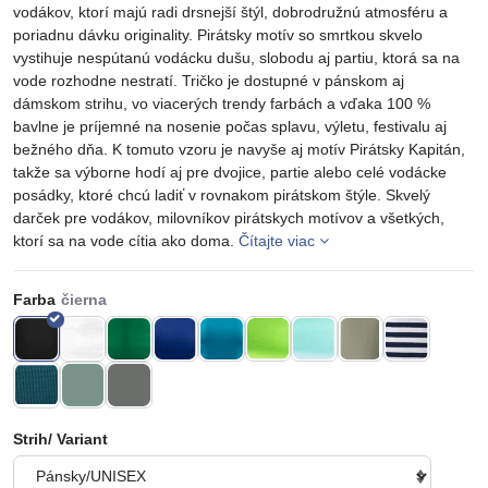
vodákov, ktorí majú radi drsnejší štýl, dobrodružnú atmosféru a
poriadnu dávku originality. Pirátsky motív so smrtkou skvelo
vystihuje nespútanú vodácku dušu, slobodu aj partiu, ktorá sa na
vode rozhodne nestratí. Tričko je dostupné v pánskom aj
dámskom strihu, vo viacerých trendy farbách a vďaka 100 %
bavlne je príjemné na nosenie počas splavu, výletu, festivalu aj
bežného dňa. K tomuto vzoru je navyše aj motív Pirátsky Kapitán,
takže sa výborne hodí aj pre dvojice, partie alebo celé vodácke
posádky, ktoré chcú ladiť v rovnakom pirátskom štýle. Skvelý
darček pre vodákov, milovníkov pirátskych motívov a všetkých,
ktorí sa na vode cítia ako doma.
Čítajte viac
Farba
Strih/ Variant