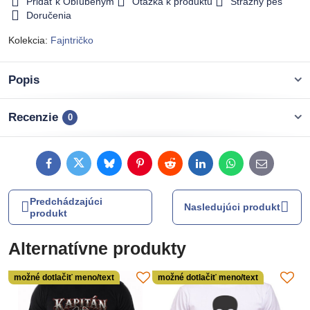
Pridať k Obľúbeným
Otázka k produktu
Strážny pes
Doručenia
Kolekcia:
Fajntričko
Popis
Recenzie
0
Facebook
Twitter
Bluesky
Pinterest
Reddit
LinkedIn
WhatsApp
E-
mail
Predchádzajúci
Nasledujúci produkt
produkt
Alternatívne produkty
možné dotlačiť meno/text
možné dotlačiť meno/text