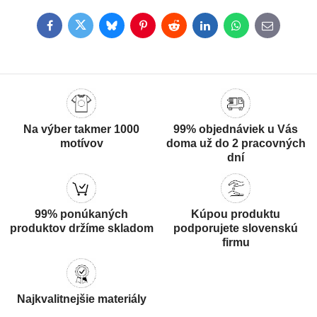
Facebook
Twitter
Bluesky
Pinterest
Reddit
LinkedIn
WhatsApp
E-
mail
Na výber takmer 1000
99% objednáviek u Vás
motívov
doma už do 2 pracovných
dní
99% ponúkaných
Kúpou produktu
produktov držíme skladom
podporujete slovenskú
firmu
Najkvalitnejšie materiály