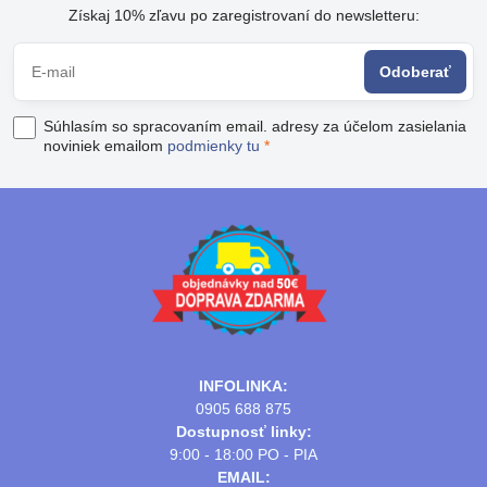
Získaj 10% zľavu po zaregistrovaní do newsletteru:
Odoberať
Súhlasím so spracovaním email. adresy za účelom zasielania
noviniek emailom
podmienky tu
*
INFOLINKA:
0905 688 875
Dostupnosť linky:
9:00 - 18:00 PO - PIA
EMAIL: