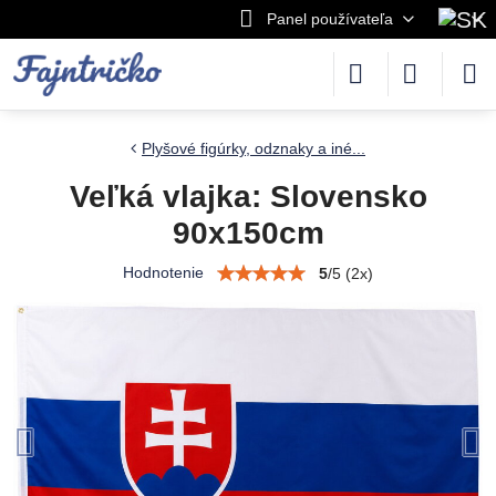
Panel používateľa
Plyšové figúrky, odznaky a iné...
Veľká vlajka: Slovensko
90x150cm
Hodnotenie
5
/
5
(
2
x)