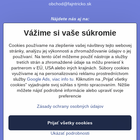
obchod@fajntricko.sk
Nájdete nás aj na:
Vážime si vaše súkromie
Cookies používame na zlepšenie vašej návštevy tejto webovej
stránky, analýzu jej výkonnosti a zhromažďovanie údajov o jej
používaní. Na tento účel môžeme použiť nástroje a služby
tretích strán a zhromaždené údaje sa môžu preniesť k
partnerom v EÚ, USA alebo iných krajinách. Súbory cookies
využívame aj na personalizovanú reklamu prostredníctvom
služby
Google Ads, viac info tu.
Kliknutím na „Prijať všetky
cookies" vyjadrujete svoj súhlas s týmto spracovaním. Nižšie
Obchodné podmienky
/
vrátenie tovaru
/
reklamácie
/
výmena
môžete nájsť podrobné informácie alebo upraviť svoje
tovaru-velkosti
/
články
/
technológie a výroba
/
o nás
/
preferencie
recenzie
/
kontakt
Zásady ochrany osobných údajov
©
2026
Copyright
Predvoľby súkromia
Zásady ochrany osobných údajov
Prijať všetky cookies
Stav objednávky
Ukázať podrobnosti
Vytvorené pomocou:
BiznisWeb.sk