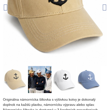
Originálna námornícka šiltovka s výšivkou kotvy je dokonalý
doplnok na každú plavbu, námornícku výpravu alebo splav.
Námornícka šiltovka je dostupná v 3 farebných prevedeniach.