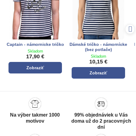
Captain - námornicke tričko
Dámské tričko - námornícke
(bez potlače)
Skladom
17,90 €
Skladom
10,15 €
Zobraziť
Zobraziť
Na výber takmer 1000
99% objednáviek u Vás
motívov
doma už do 2 pracovných
dní