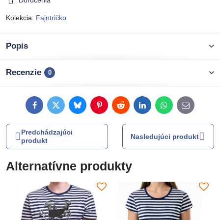
Doručenia
Kolekcia:
Fajntričko
Popis
Recenzie
0
Facebook
Twitter
Bluesky
Pinterest
Reddit
LinkedIn
WhatsApp
E-
mail
Predchádzajúci
Nasledujúci produkt
produkt
Alternatívne produkty