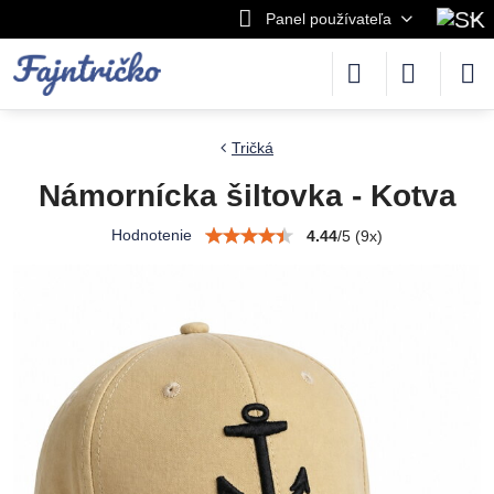
Panel používateľa
Tričká
Námornícka šiltovka - Kotva
Hodnotenie
4.44
/
5
(
9
x)