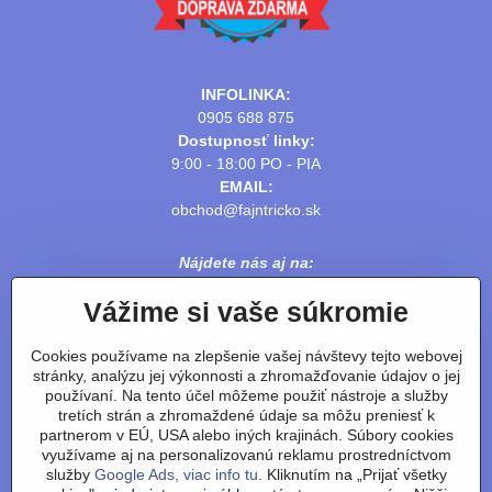
INFOLINKA:
0905 688 875
Dostupnosť linky:
9:00 - 18:00 PO - PIA
EMAIL:
obchod@fajntricko.sk
Nájdete nás aj na:
Vážime si vaše súkromie
Cookies používame na zlepšenie vašej návštevy tejto webovej
stránky, analýzu jej výkonnosti a zhromažďovanie údajov o jej
používaní. Na tento účel môžeme použiť nástroje a služby
tretích strán a zhromaždené údaje sa môžu preniesť k
partnerom v EÚ, USA alebo iných krajinách. Súbory cookies
využívame aj na personalizovanú reklamu prostredníctvom
služby
Google Ads, viac info tu.
Kliknutím na „Prijať všetky