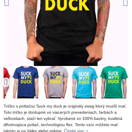
Tričko s potlačou Suck my duck je originály swag ktorý musÍš mať.
Toto tričko je dostupné vo viacerých prevedeniach, farbách a
veľkostiach, stačí len vybrať. Vyrobené zo 100% bavlny, kvalitná
dlhotrvajúca potlač, technológiou flex. Tento vzor môžete mať
takisto aj na šálke alebo mikine.
Čítajte viac