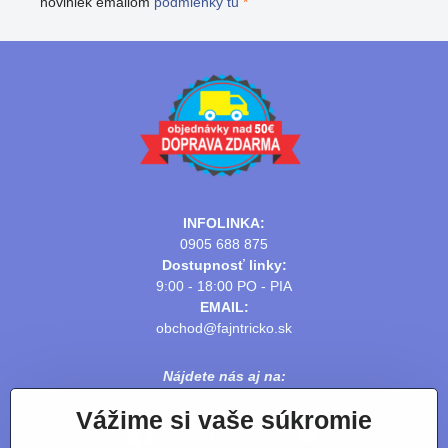
noviniek emailom
podmienky tu
*
INFOLINKA:
0905 688 875
Dostupnosť linky:
9:00 - 18:00 PO - PIA
EMAIL:
obchod@fajntricko.sk
Nájdete nás aj na:
Vážime si vaše súkromie