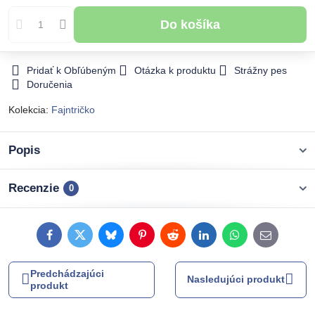
Do košíka
Pridať k Obľúbeným
Otázka k produktu
Strážny pes
Doručenia
Kolekcia:
Fajntričko
Popis
Recenzie
0
Facebook
Twitter
Bluesky
Pinterest
Reddit
LinkedIn
WhatsApp
E-
mail
Predchádzajúci
Nasledujúci produkt
produkt