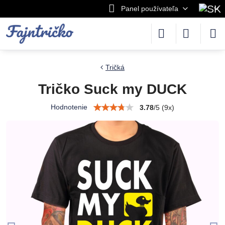
Panel používateľa
Tričká
Tričko Suck my DUCK
Hodnotenie
3.78
/
5
(
9
x)