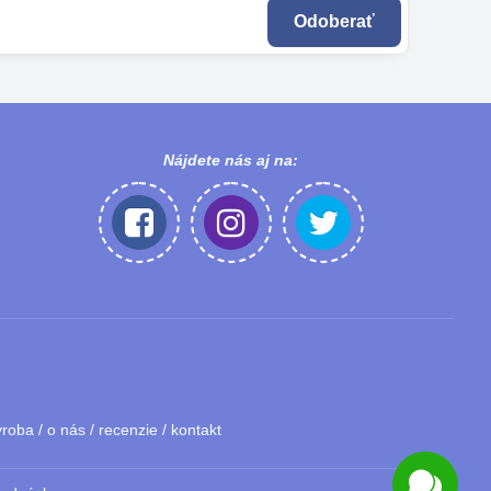
Odoberať
Nájdete nás aj na:
ýroba
/
o nás
/
recenzie
/
kontakt