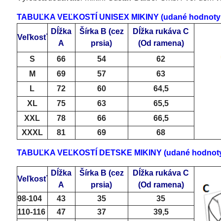
TABUĽKA VEĽKOSTÍ UNISEX MIKINY (udané hodnoty sú 
Dĺžka
Šírka B
(cez
Dĺžka rukáva C
Veľkosť
A
prsia)
(Od ramena)
S
66
54
62
M
69
57
63
L
72
60
64,5
XL
75
63
65,5
XXL
78
66
66,5
XXXL
81
69
68
TABUĽKA VEĽKOSTÍ DETSKE MIKINY (udané hodnoty sú
Dĺžka
Šírka B
(cez
Dĺžka rukáva C
Veľkosť
A
prsia)
(Od ramena)
98-104
43
35
35
110-116
47
37
39,5