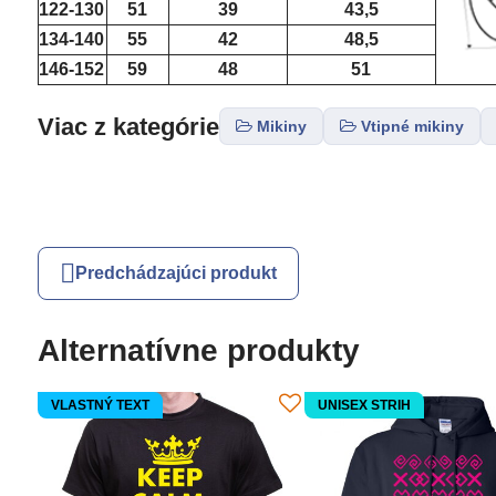
122-130
51
39
43,5
134-140
55
42
48,5
146-152
59
48
51
Viac z kategórie
Mikiny
Vtipné mikiny
Predchádzajúci produkt
Alternatívne produkty
VLASTNÝ TEXT
UNISEX STRIH