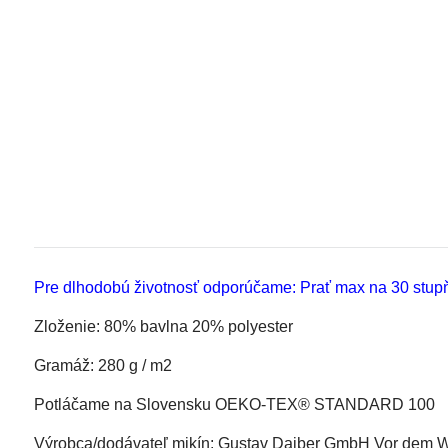
Pre dlhodobú životnosť odporúčame: Prať max na 30 stupňo
Zloženie: 80% bavlna 20% polyester
Gramáž: 280 g / m2
Potláčame na Slovensku OEKO-TEX® STANDARD 100
Výrobca/dodávateľ mikín: Gustav Daiber GmbH Vor dem We