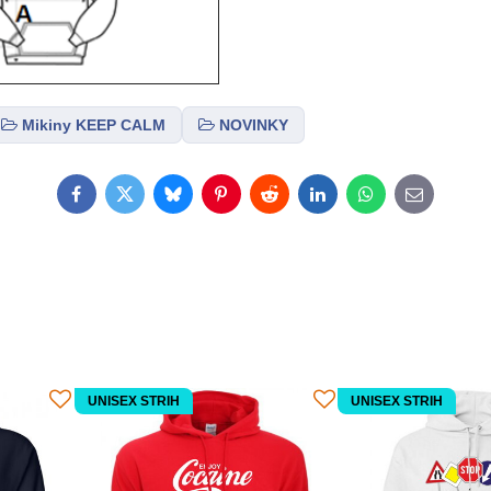
Mikiny KEEP CALM
NOVINKY
Facebook
Twitter
Bluesky
Pinterest
Reddit
LinkedIn
WhatsApp
E-
mail
UNISEX STRIH
UNISEX STRIH