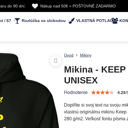
aru do 90 dní.
Nákup nad 50€ = POŠTOVNÉ ZADARMO
ot / 67
Rozlúčka so slobodou
VLASTNÁ POTLAČ
KON
Úvod
Mikiny
Mikina - KEEP
UNISEX
Hodnotenie
4.25
/
Doplňte si svoj text na svoju m
vlastnú originálnu mikinu Keep 
280 g/m2. Veľkosť fontu písma 