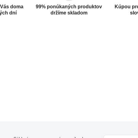
 Vás doma
99% ponúkaných produktov
Kúpou pr
ých dní
držíme skladom
slo