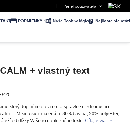
Panel používateľa
TAKT
PODMIENKY
Naše Technológie
Najčastejśie otáz
 CALM + vlastný text
5
(
4
x)
ikinu, ktorý doplníme do vzoru a spravte si jednoducho
calm .... Mikinu su z materiálu: 80% bavlna, 20% polyester,
záleží od dĺžky Vašeho doplneného textu.
Čítajte viac