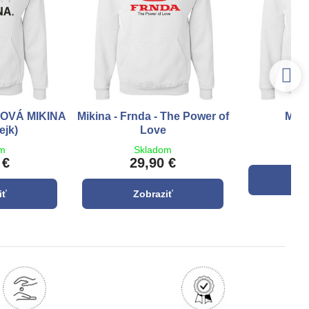
KOVÁ MIKINA
Mikina - Frnda - The Power of
Miki
ejk)
Love
S
2
om
Skladom
 €
29,90 €
Z
iť
Zobraziť