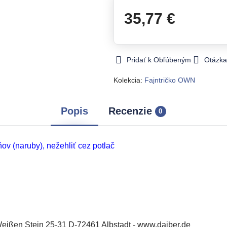
35,77 €
Pridať k Obľúbeným
Otázka
Kolekcia:
Fajntričko OWN
Popis
Recenzie
0
v (naruby), nežehliť cez potlač
ißen Stein 25-31 D-72461 Albstadt - www.daiber.de