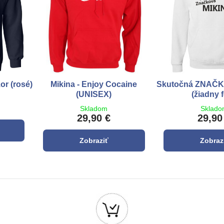
or (rosé)
Mikina - Enjoy Cocaine
Skutočná ZNAČ
(UNISEX)
(žiadny f
Skladom
Sklad
29,90 €
29,90
Zobraziť
Zobraz