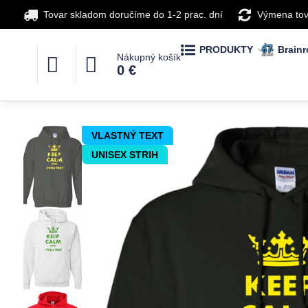
Tovar skladom doručíme do 1-2 prac. dní
Výmena tov
PRODUKTY
Brainr
Nákupný košík
0 €
VLASTNÝ TEXT
UNISEX STRIH