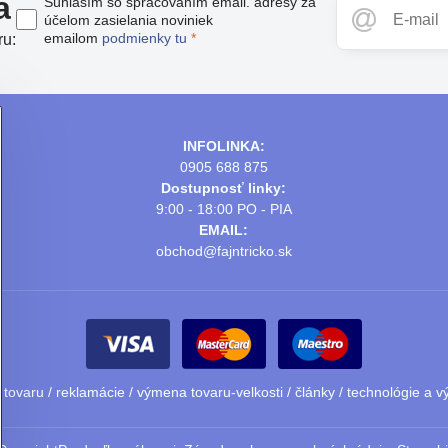
a
Súhlasím so spracovaním email. adresy za
účelom zasielania noviniek
emailom
podmienky tu
*
ru:
INFOLINKA:
0905 688 875
Dostupnosť linky:
9:00 - 18:00 PO - PIA
EMAIL:
obchod@fajntricko.sk
 tovaru
/
reklamácie
/
výmena tovaru-velkosti
/
články
/
technológie a v