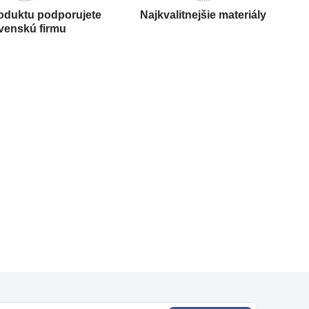
oduktu podporujete
Najkvalitnejšie materiály
venskú firmu