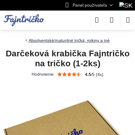
Panel používateľa
Absolventské/maturitné tričká, mikiny a iné
Darčeková krabička Fajntričko
na tričko (1-2ks)
Hodnotenie
4.5
/
5
(
4
x)