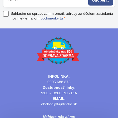
Odoberať
Súhlasím so spracovaním email. adresy za účelom zasielania
noviniek emailom
podmienky tu
*
INFOLINKA:
0905 688 875
Dostupnosť linky:
9:00 - 18:00 PO - PIA
EMAIL:
obchod@fajntricko.sk
Nájdete nás aj na: